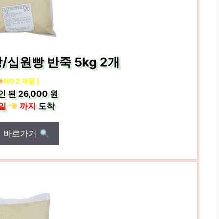
십원빵 반죽 5kg 2개
NO.2 제품 ]
인 된
26,000 원
일
까지
도착
매 바로가기