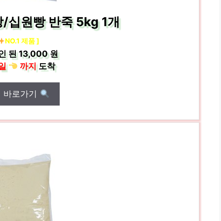
십원빵 반죽 5kg 1개
NO.1 제품 ]
인 된
13,000 원
일
까지
도착
매 바로가기