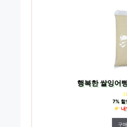
행복한 쌀잉어빵/
[
7%
할
내
구