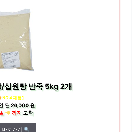
십원빵 반죽 5kg 2개
NO.4 제품 ]
인 된
26,000 원
일
까지
도착
매 바로가기