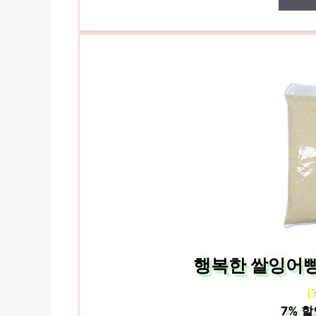
행복한 쌀잉어빵/
[
7%
할