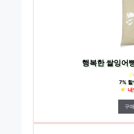
행복한 쌀잉어빵/
[
7%
할
내
구