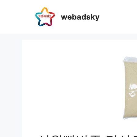
webadsky