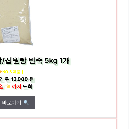
십원빵 반죽 5kg 1개
NO.3 제품 ]
인 된
13,000 원
일
까지
도착
매 바로가기