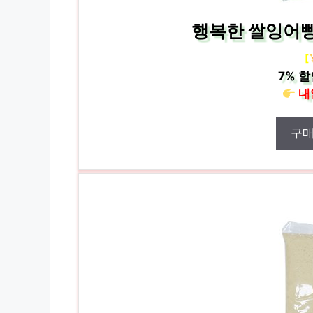
행복한 쌀잉어빵/
[
7%
할
내
구