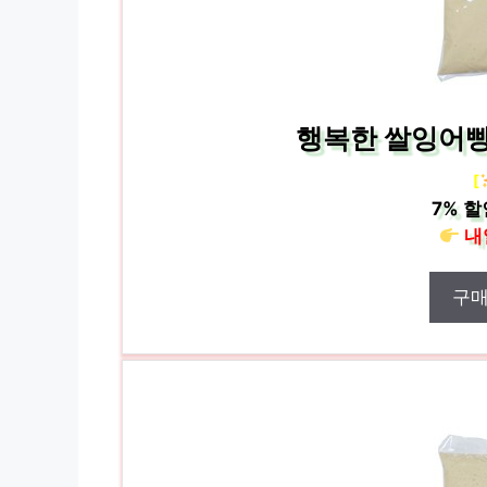
행복한 쌀잉어빵/
[
7%
할
내
구