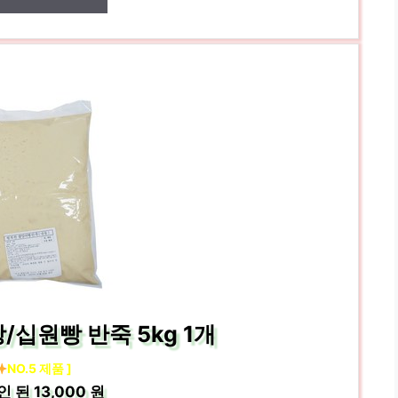
십원빵 반죽 5kg 1개
NO.5 제품 ]
인 된
13,000 원