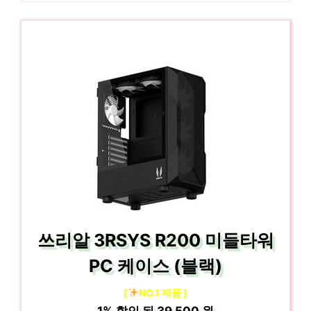
쓰리알 3RSYS R200 미들타워
PC 케이스 (블랙)
[
NO.1 제품 ]
1%
할인 된
39,500 원