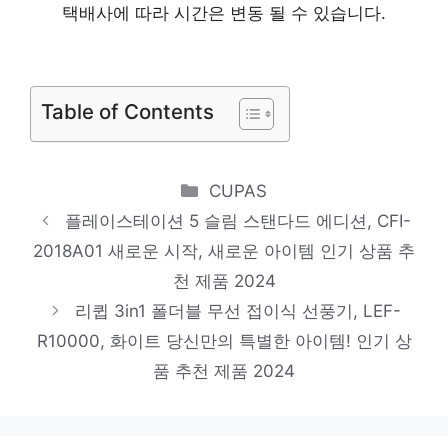
XL2540K
택배사에 따라 시간은 변동 될 수 있습니다.
화려한 스타일, 지금 경험하세요! 인기 상품
추천 제품 2024
아이노트 에어쿨러 냉각 소자 휴대용 핸디 선
Table of Contents
풍기, TBH08, 혼합색상
진정한 퀄리티를 느껴보세요! 인기 상품 추천
Categories
CUPAS
제품 2024
플레이스테이션 5 슬림 스탠다드 에디션, CFI-
2018A01 새로운 시작, 새로운 아이템 인기 상품 추
리하스 미니 무선청소기 TEB-4120, 화이트
천 제품 2024
잠들기 전, 이거 어때요? 인기 상품 추천 제
리큅 3in1 폴더블 무선 접이식 선풍기, LEF-
품 2024
R10000, 화이트 당신만의 특별한 아이템! 인기 상
홈플래닛 스탠드형 리모컨 선풍기,
품 추천 제품 2024
NDL1703R, NDL1802R
혜택 가득, 지금 바로 적용! 인기 상품 추천
제품 2024