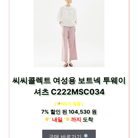
씨씨콜렉트 여성용 보트넥 투웨이
셔츠 C222MSC034
[
NO.5 제품 ]
7%
할인 된
104,530 원
내일
까지
도착
구매 바로가기