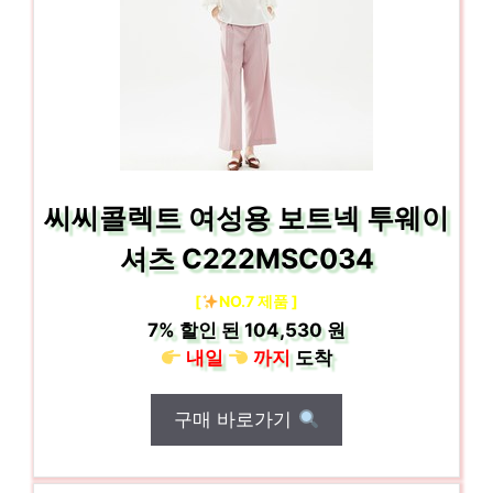
씨씨콜렉트 여성용 보트넥 투웨이
셔츠 C222MSC034
[
NO.7 제품 ]
7%
할인 된
104,530 원
내일
까지
도착
구매 바로가기