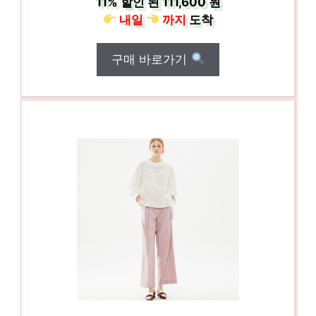
11%
할인 된
111,600 원
내일
까지
도착
구매 바로가기