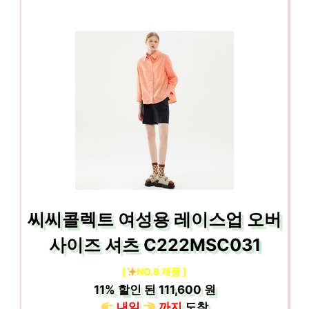
씨씨콜렉트 여성용 레이스업 오버
사이즈 셔츠 C222MSC031
[
NO.8 제품 ]
11%
할인 된
111,600 원
내일
까지
도착