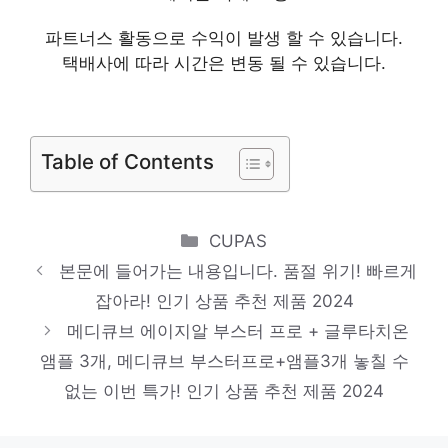
놓칠 수 없는 이번 특가! 인기 상품 추천 제품
파트너스 활동으로 수익이 발생 할 수 있습니다.
2024
택배사에 따라 시간은 변동 될 수 있습니다.
하츠 쿠치나 레인지후드, I60-AL
당신만의 특별한 아이템! 인기 상품 추천 제
품 2024
Table of Contents
인증 위니아 제습기 EDH10HNW(A) 10L
절대 놓치지 말아야 할 기회! 인기 상품 추천
Categories
CUPAS
제품 2024
본문에 들어가는 내용입니다. 품절 위기! 빠르게
Apple 정품 애플펜슬 2세대, 1개
잡아라! 인기 상품 추천 제품 2024
다가오는 여름, 시원하게! 인기 상품 추천 제
메디큐브 에이지알 부스터 프로 + 글루타치온
앰플 3개, 메디큐브 부스터프로+앰플3개 놓칠 수
품 2024
삼성전자 무선지원 자동양면 출력 빌트인 컬
없는 이번 특가! 인기 상품 추천 제품 2024
러 잉크젯 복합기 SL-T2170W