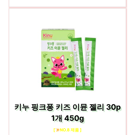
키누 핑크퐁 키즈 이뮨 젤리 30p
1개 450g
[
NO.8 제품 ]