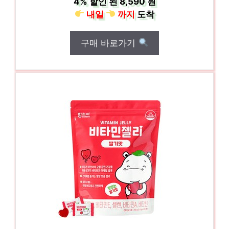
4%
할인 된
8,590 원
내일
까지
도착
구매 바로가기