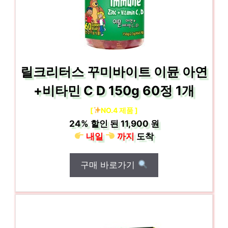
릴크리터스 꾸미바이트 이뮨 아연
+비타민 C D 150g 60정 1개
[
NO.4 제품 ]
24%
할인 된
11,900 원
내일
까지
도착
구매 바로가기