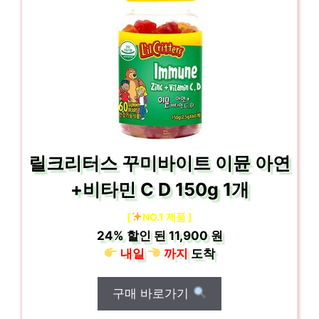
릴크리터스 꾸미바이트 이뮨 아연
+비타민 C D 150g 1개
[
NO.1 제품 ]
24%
할인 된
11,900 원
내일
까지
도착
구매 바로가기