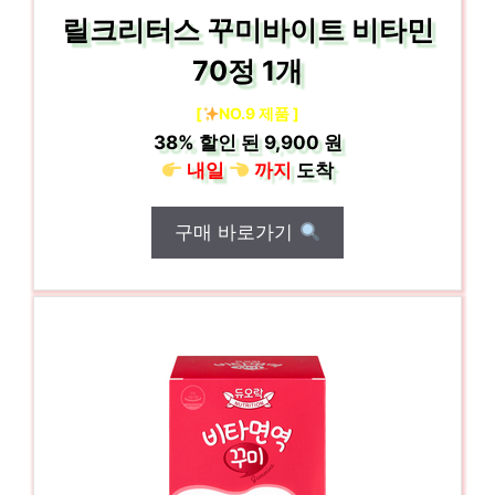
릴크리터스 꾸미바이트 비타민
70정 1개
[
NO.9 제품 ]
38%
할인 된
9,900 원
내일
까지
도착
구매 바로가기