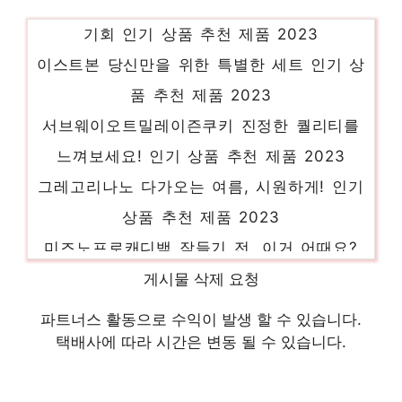
기회 인기 상품 추천 제품 2023
이스트본 당신만을 위한 특별한 세트 인기 상
품 추천 제품 2023
서브웨이오트밀레이즌쿠키 진정한 퀄리티를
느껴보세요! 인기 상품 추천 제품 2023
그레고리나노 다가오는 여름, 시원하게! 인기
상품 추천 제품 2023
미즈노프로캐디백 잠들기 전, 이거 어때요?
인기 상품 추천 제품 2023
게시물 삭제 요청
안국저분자콜라겐비피더스박스 제한된 시간,
파트너스 활동으로 수익이 발생 할 수 있습니다.
무한한 가치 인기 상품 추천 제품 2023
일동후디스하이뮨프로틴밸런스g 소장가치
택배사에 따라 시간은 변동 될 수 있습니다.
100%의 특별한 제품 인기 상품 추천 제품
2023