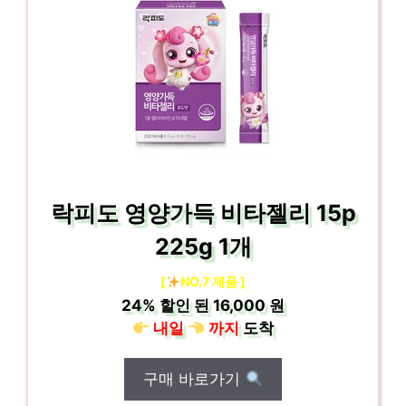
락피도 영양가득 비타젤리 15p
225g 1개
[
NO.7 제품 ]
24%
할인 된
16,000 원
내일
까지
도착
구매 바로가기