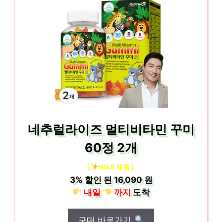
네추럴라이즈 멀티비타민 꾸미
60정 2개
[
NO.5 제품 ]
3%
할인 된
16,090 원
내일
까지
도착
구매 바로가기