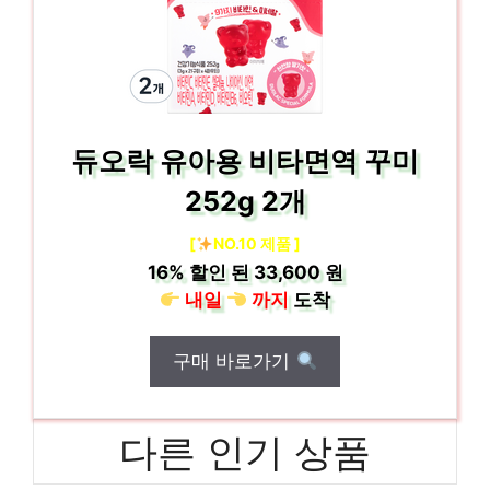
듀오락 유아용 비타면역 꾸미
252g 2개
[
NO.10 제품 ]
16%
할인 된
33,600 원
내일
까지
도착
구매 바로가기
다른 인기 상품
한성컴퓨터TFGQPIPS 당신의 생활을 바꿔줄