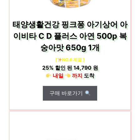
태양생활건강 핑크퐁 아기상어 아
이비타 C D 플러스 아연 500p 복
숭아맛 650g 1개
[
NO.6 제품 ]
25%
할인 된
14,790 원
내일
까지
도착
구매 바로가기