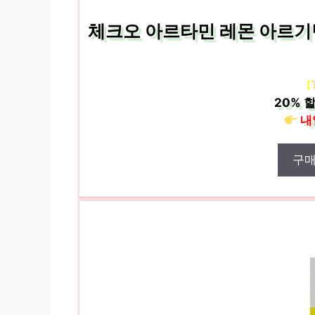
체크오 아르타민 레몬 아르기
[
20%
할
내
구