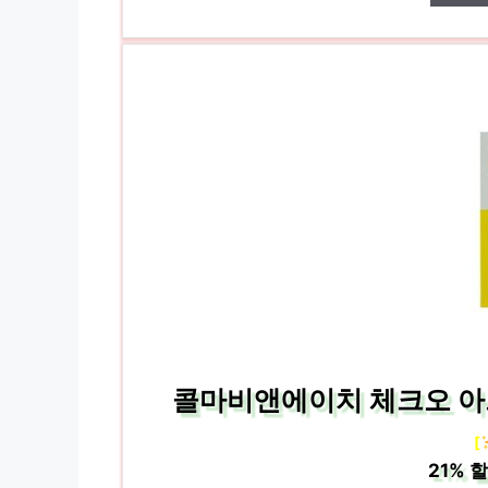
콜마비앤에이치 체크오 아르타
[
21%
할