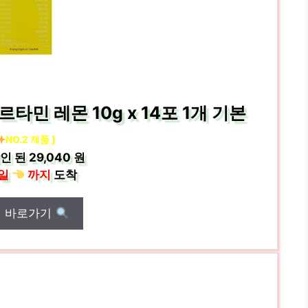
민 레몬 10g x 14포 1개 기본
NO.2 제품 ]
인 된
29,040 원
일
까지
도착
매 바로가기