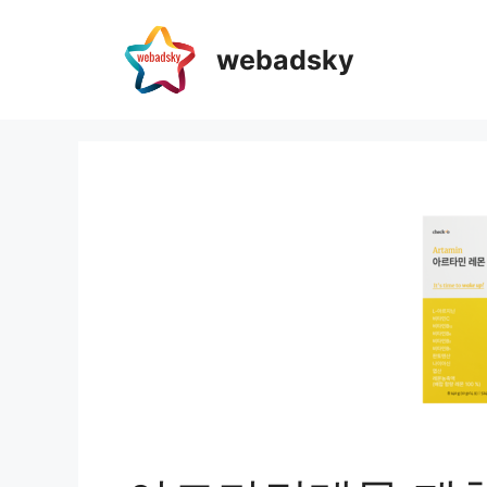
webadsky