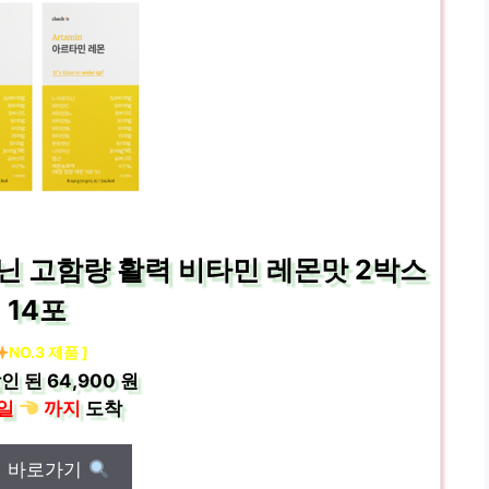
닌 고함량 활력 비타민 레몬맛 2박스
14포
NO.3 제품 ]
인 된
64,900 원
일
까지
도착
매 바로가기