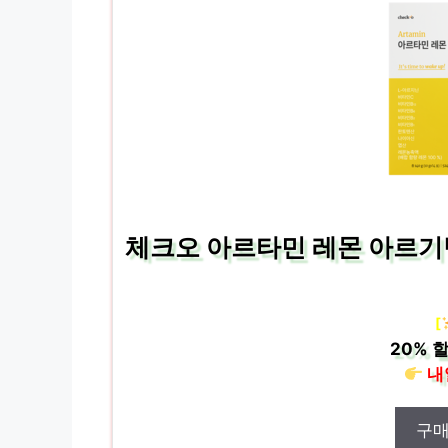
체크오 아르타민 레몬 아르기
[
20%
할
내
구