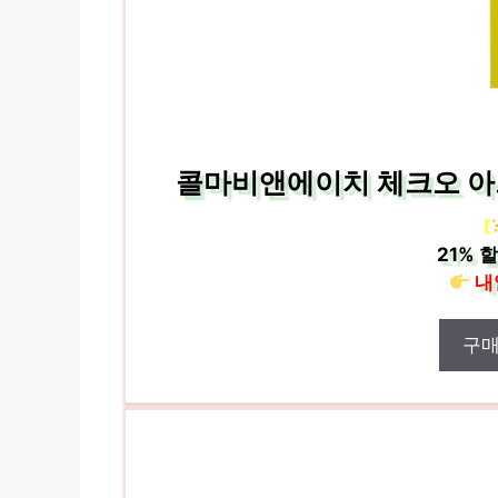
콜마비앤에이치 체크오 아르타
[
21%
할
내
구