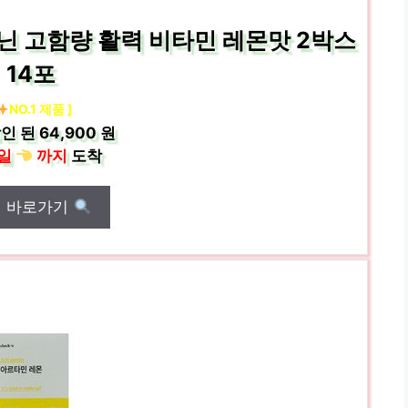
닌 고함량 활력 비타민 레몬맛 2박스
14포
NO.1 제품 ]
인 된
64,900 원
일
까지
도착
매 바로가기