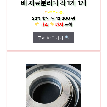
배 재료분리대 각 1개 1개
[
NO.2 제품 ]
22%
할인 된
12,000 원
내일
까지
도착
구매 바로가기