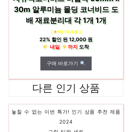
30m 알루미늄 몰딩 코너비드 도
배 재료분리대 각 1개 1개
[
NO.10 제품 ]
22%
할인 된
12,000 원
내일
까지
도착
구매 바로가기
다른 인기 상품
맥 데인저러스
놓칠 수 없는 이번 특가! 인기 상품 추천 제품
2024
그릿 티팟 세트