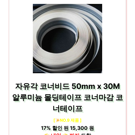
자유각 코너비드 50mm x 30M
알루미늄 몰딩테이프 코너마감 코
너테이프
[
NO.9 제품 ]
17%
할인 된
15,300 원