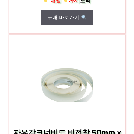
내일
까지
도착
구매 바로가기
자유각코너비드 비접착 50mm x