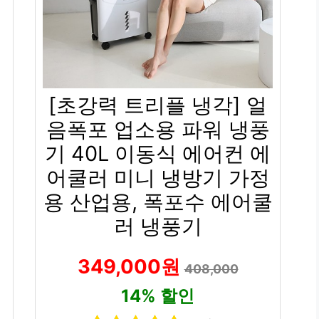
[초강력 트리플 냉각] 얼
음폭포 업소용 파워 냉풍
기 40L 이동식 에어컨 에
어쿨러 미니 냉방기 가정
용 산업용, 폭포수 에어쿨
러 냉풍기
349,000원
408,000
14% 할인