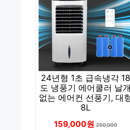
24년형 1초 급속냉각 1
도 냉풍기 에어쿨러 날
없는 에어컨 선풍기, 대
8L
159,000원
250,000