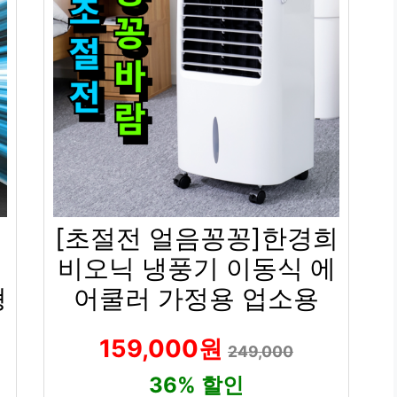
8
[초절전 얼음꽁꽁]한경희
개
비오닉 냉풍기 이동식 에
형
어쿨러 가정용 업소용
159,000원
249,000
36% 할인