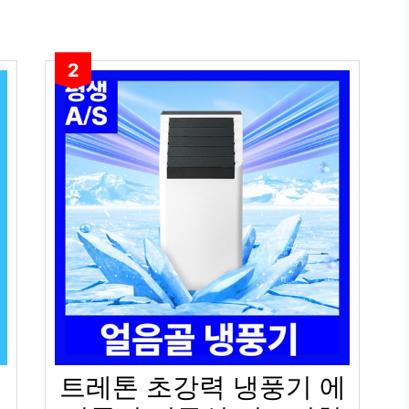
2
트레톤 초강력 냉풍기 에