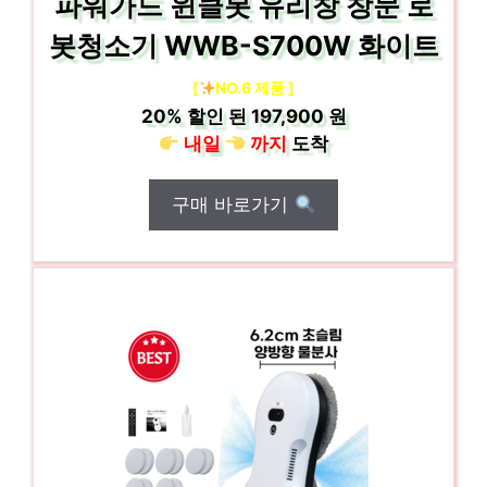
파워가드 윈클봇 유리창 창문 로
봇청소기 WWB-S700W 화이트
[
NO.6 제품 ]
20%
할인 된
197,900 원
내일
까지
도착
구매 바로가기