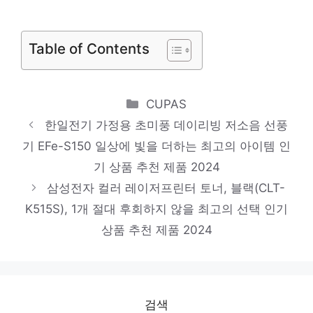
일상에 반짝임을 추가하세요 인기 상품 추천
제품 2024
Table of Contents
메디큐브 에이지알 부스터 프로 + 글루타치
온 앰플 3개, 메디큐브 부스터프로+앰플3개
Categories
CUPAS
놓칠 수 없는 이번 특가! 인기 상품 추천 제품
한일전기 가정용 초미풍 데이리빙 저소음 선풍
2024
기 EFe-S150 일상에 빛을 더하는 최고의 아이템 인
씨이링크 USB 3.0 연장케이블, 1개, 1.5m
기 상품 추천 제품 2024
혜택 가득, 지금 바로 적용! 인기 상품 추천
삼성전자 컬러 레이저프린터 토너, 블랙(CLT-
K515S), 1개 절대 후회하지 않을 최고의 선택 인기
제품 2024
상품 추천 제품 2024
본문에 들어가는 내용입니다.
품절 위기! 빠르게 잡아라! 인기 상품 추천 제
품 2024
검색