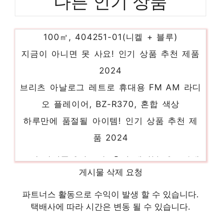
다른 인기 상품
다이슨 빅 콰이엇 포름알데히드 공기청정기
100㎡, 404251-01(니켈 + 블루)
지금이 아니면 못 사요! 인기 상품 추천 제품
2024
브리츠 아날로그 레트로 휴대용 FM AM 라디
오 플레이어, BZ-R370, 혼합 색상
하루만에 품절될 아이템! 인기 상품 추천 제
품 2024
요거 아이폰 8핀 고속 충전 케이블, 2m, 1개
다가오는 여름, 시원하게! 인기 상품 추천 제
게시물 삭제 요청
품 2024
신지모루 쉴드 카메라렌즈 강화유리 액정보호
파트너스 활동으로 수익이 발생 할 수 있습니다.
택배사에 따라 시간은 변동 될 수 있습니다.
필름, 1세트