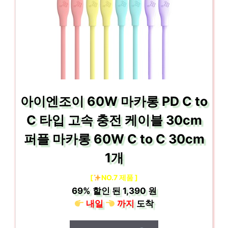
아이엔조이 60W 마카롱 PD C to
C 타입 고속 충전 케이블 30cm
퍼플 마카롱 60W C to C 30cm
1개
[
NO.7 제품 ]
69%
할인 된
1,390 원
내일
까지
도착