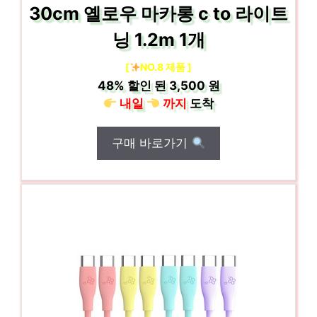
30cm 옐로우 마카롱 c to 라이트
닝 1.2m 1개
[
NO.8 제품 ]
48%
할인 된
3,500 원
내일
까지
도착
구매 바로가기