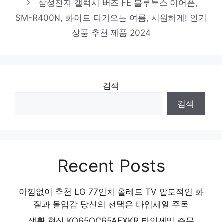
삼성전자 갤럭시 버즈 FE 블루투스 이어폰,
당신만의 특별한 아이템! 인기 상품 추천 제
SM-R400N, 화이트 다가오는 여름, 시원하게! 인기
품 2024
브리츠 골전도 블루투스 이어폰, BE-BONE7,
상품 추천 제품 2024
블랙
지금 바로 가져가세요! 인기 상품 추천 제품
2024
검색
검색
Recent Posts
아낌없이 추천 LG 77인치 올레드 TV 압도적인 화
질과 몰입감 당신의 선택은 타임세일 주목
생활 혁신 KQ65QC65AFXKR 타임세일 주목