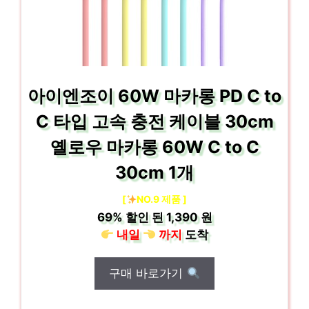
아이엔조이 60W 마카롱 PD C to
C 타입 고속 충전 케이블 30cm
옐로우 마카롱 60W C to C
30cm 1개
[
NO.9 제품 ]
69%
할인 된
1,390 원
내일
까지
도착
구매 바로가기