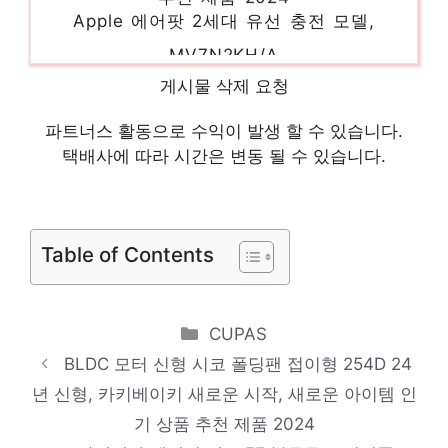
MV7N2KH/A
절대 후회하지 않을 최고의 선택 인기 상품
게시물 삭제 요청
추천 제품 2024
파트너스 활동으로 수익이 발생 할 수 있습니다.
클래파 DC모터 다용도 미니 핸디형 무선청소
택배사에 따라 시간은 변동 될 수 있습니다.
기 BVC-H10, 네이비
일상에 빛을 더하는 최고의 아이템 인기 상품
추천 제품 2024
Table of Contents
쿠쿠 10인용 전기압력밥솥, CRP-
QS1020FGM, 브라운
Categories
CUPAS
당신만의 독특한 스타일링 인기 상품 추천 제
BLDC 모터 신형 시코 폴딩팬 접이형 254D 24
품 2024
년 신형, 카키베이키 새로운 시작, 새로운 아이템 인
Apple 정품 애플펜슬 2세대, 1개
기 상품 추천 제품 2024