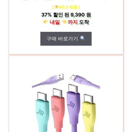
[
NO.3 제품 ]
37%
할인 된
9,390 원
내일
까지
도착
구매 바로가기