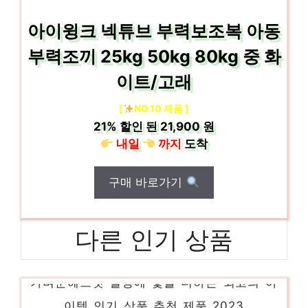
아이윙크 넥튜브 부력보조복 아동
부력조끼 25kg 50kg 80kg 중 화
이트/고래
[
NO.10 제품 ]
21%
할인 된
21,900 원
내일
까지
도착
구매 바로가기
다른 인기 상품
가벼운헤드셋 일상에 빛을 더하는 최고의 아
이템 인기 상품 추천 제품 2023