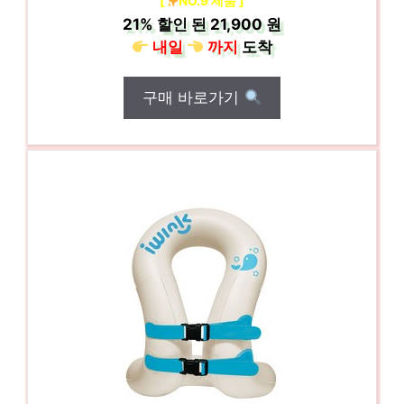
[
NO.9 제품 ]
21%
할인 된
21,900 원
내일
까지
도착
구매 바로가기