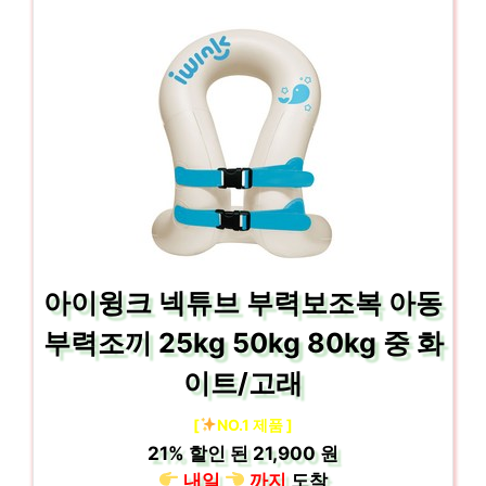
아이윙크 넥튜브 부력보조복 아동
부력조끼 25kg 50kg 80kg 중 화
이트/고래
[
NO.1 제품 ]
21%
할인 된
21,900 원
내일
까지
도착