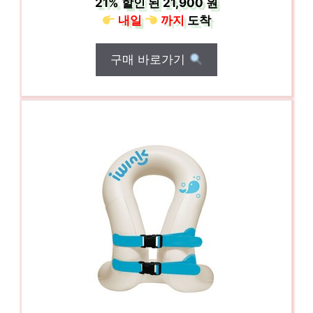
21%
할인 된
21,900 원
내일
까지
도착
구매 바로가기