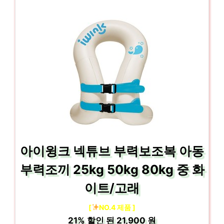
아이윙크 넥튜브 부력보조복 아동
부력조끼 25kg 50kg 80kg 중 화
이트/고래
[
NO.4 제품 ]
21%
할인 된
21,900 원