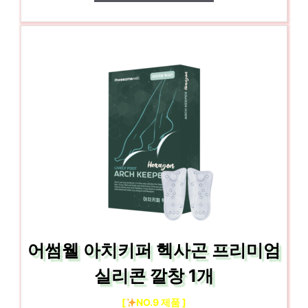
어썸웰 아치키퍼 헥사곤 프리미엄
실리콘 깔창 1개
[
NO.9 제품 ]