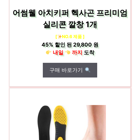
어썸웰 아치키퍼 헥사곤 프리미엄
실리콘 깔창 1개
[
NO.6 제품 ]
45%
할인 된
29,800 원
내일
까지
도착
구매 바로가기