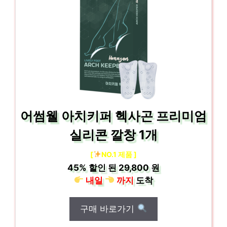
어썸웰 아치키퍼 헥사곤 프리미엄
실리콘 깔창 1개
[
NO.1 제품 ]
45%
할인 된
29,800 원
내일
까지
도착
구매 바로가기