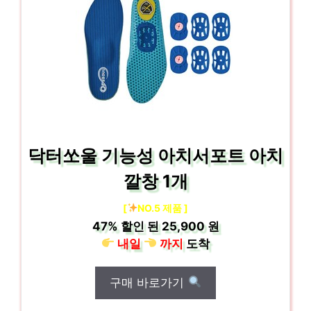
닥터쏘울 기능성 아치서포트 아치
깔창 1개
[
NO.5 제품 ]
47%
할인 된
25,900 원
내일
까지
도착
구매 바로가기