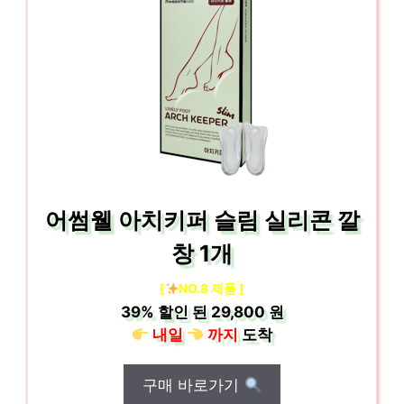
어썸웰 아치키퍼 슬림 실리콘 깔
창 1개
[
NO.8 제품 ]
39%
할인 된
29,800 원
내일
까지
도착
구매 바로가기