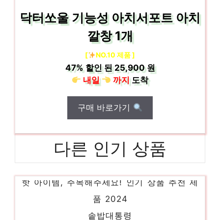
닥터쏘울 기능성 아치서포트 아치
깔창 1개
[
NO.10 제품 ]
47%
할인 된
25,900 원
내일
까지
도착
구매 바로가기
다른 인기 상품
스텐리 텀블러 591포그
핫 아이템, 주목해주세요! 인기 상품 추천 제
품 2024
솥밥대통령