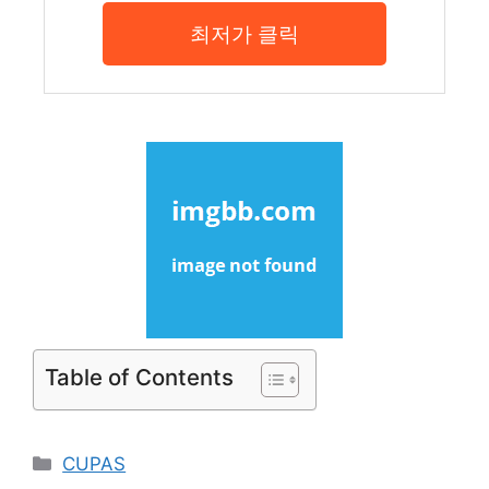
최저가 클릭
Table of Contents
Categories
CUPAS