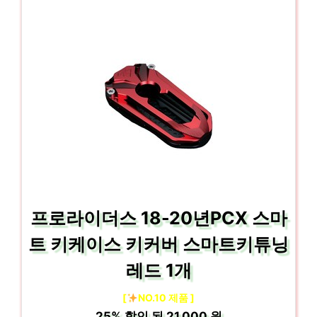
프로라이더스 18-20년PCX 스마
트 키케이스 키커버 스마트키튜닝
레드 1개
[
NO.10 제품 ]
25%
할인 된
21,000 원