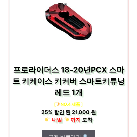
프로라이더스 18-20년PCX 스마
트 키케이스 키커버 스마트키튜닝
레드 1개
[
NO.4 제품 ]
25%
할인 된
21,000 원
내일
까지
도착
구매 바로가기