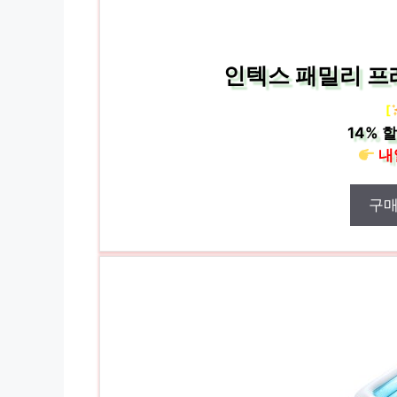
인텍스 패밀리 프
[
14%
할
내
구