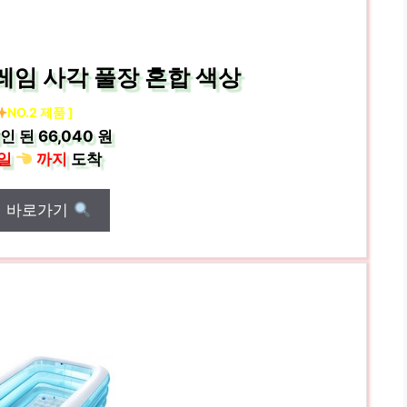
레임 사각 풀장 혼합 색상
NO.2 제품 ]
인 된
66,040 원
일
까지
도착
매 바로가기