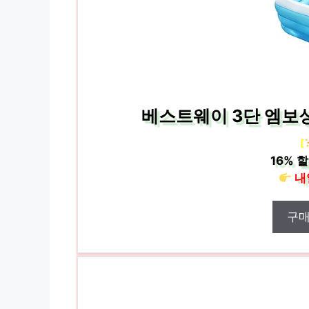
베스트웨이 3단 엠보싱 
[
16%
할
내
구