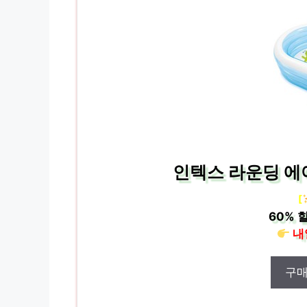
인텍스 라운딩 에어
[
60%
할
내
구