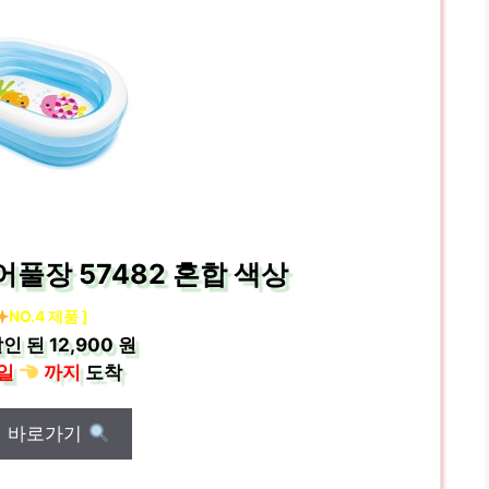
풀장 57482 혼합 색상
NO.4 제품 ]
인 된
12,900 원
일
까지
도착
매 바로가기