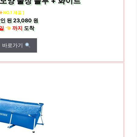
모양 풀장 블루 + 화이트
NO.1 제품 ]
인 된
23,080 원
일
까지
도착
매 바로가기