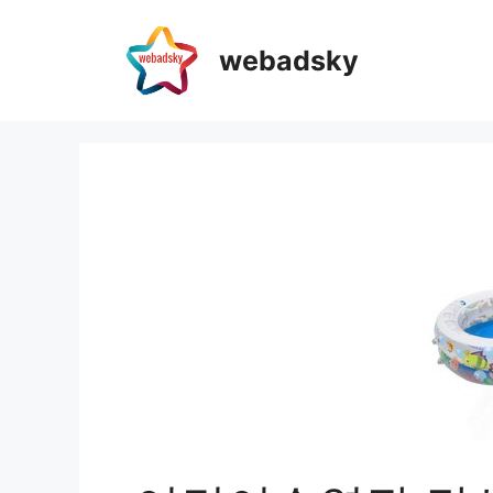
webadsky