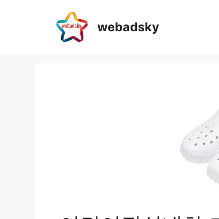
webadsky