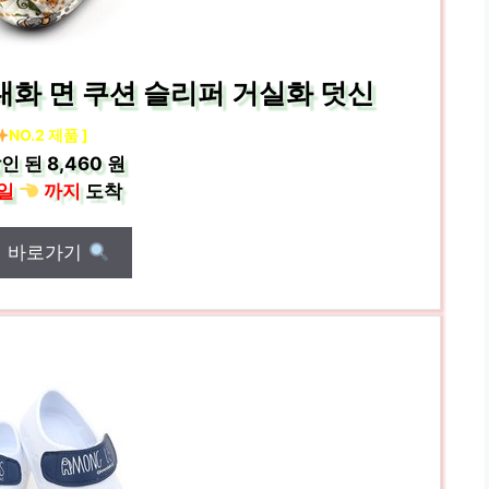
화 면 쿠션 슬리퍼 거실화 덧신
NO.2 제품 ]
인 된
8,460 원
일
까지
도착
매 바로가기