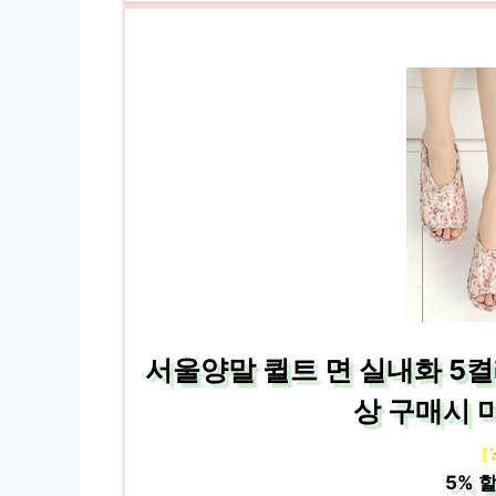
서울양말 퀼트 면 실내화 5켤
상 구매시 
[
5%
할