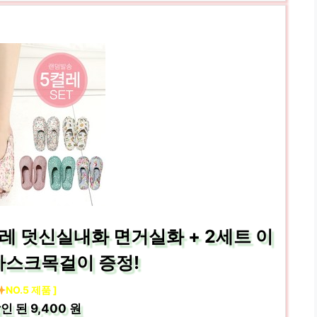
레 덧신실내화 면거실화 + 2세트 이
마스크목걸이 증정!
NO.5 제품 ]
인 된
9,400 원