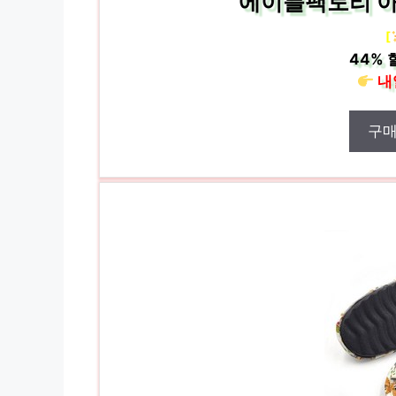
에이블팩토리 아
[
44%
내
구