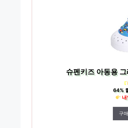
슈펜키즈 아동용 그래
[
64%
내
구