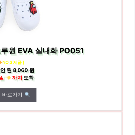
원 EVA 실내화 PO051
NO.3 제품 ]
인 된
8,060 원
일
까지
도착
매 바로가기