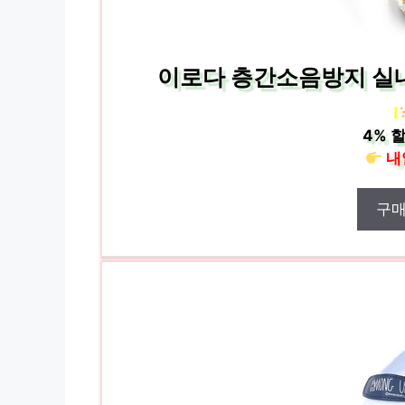
이로다 층간소음방지 실내
[
4%
할
내
구