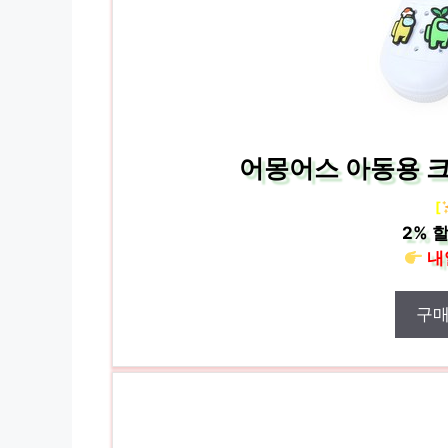
어몽어스 아동용 크루
[
2%
할
내
구