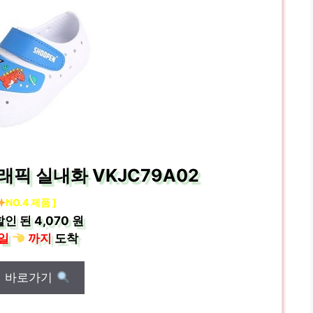
픽 실내화 VKJC79A02
NO.4 제품 ]
할인 된
4,070 원
일
까지
도착
매 바로가기