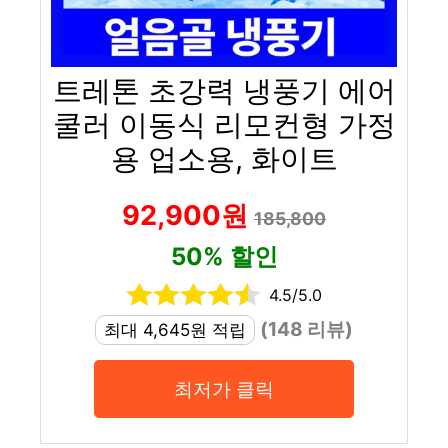
트레톤 초강력 냉풍기 에어
쿨러 이동식 리모컨형 가정
용 업소용, 화이트
92,900원
185,800
50% 할인
4.5/5.0
(148 리뷰)
최대 4,645원 적립
최저가 클릭