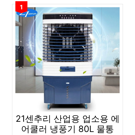
1
21센추리 산업용 업소용 에
어쿨러 냉풍기 80L 물통