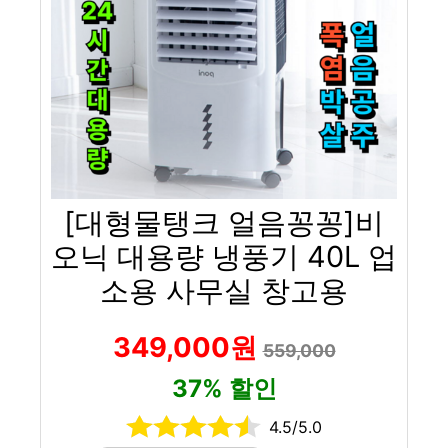
[대형물탱크 얼음꽁꽁]비
오닉 대용량 냉풍기 40L 업
소용 사무실 창고용
349,000원
559,000
37% 할인
4.5/5.0