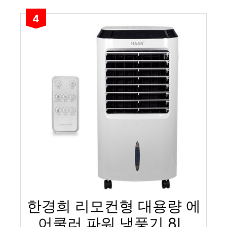
4
한경희 리모컨형 대용량 에
어쿨러 파워 냉풍기 8L,