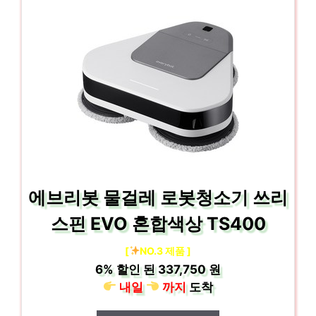
에브리봇 물걸레 로봇청소기 쓰리
스핀 EVO 혼합색상 TS400
[
NO.3 제품 ]
6%
할인 된
337,750 원
내일
까지
도착