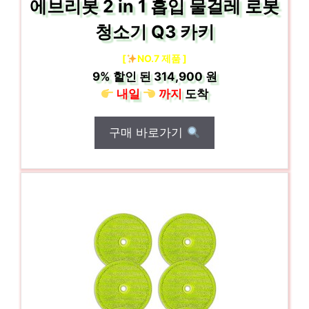
에브리봇 2 in 1 흡입 물걸레 로봇
청소기 Q3 카키
[
NO.7 제품 ]
9%
할인 된
314,900 원
내일
까지
도착
구매 바로가기