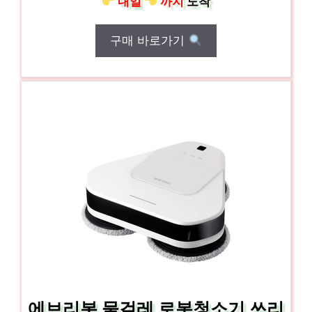
내일
까지
도착
구매 바로가기
에브리봇 물걸레 로봇청소기 쓰리