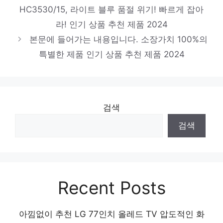
HC3530/15, 라이트 블루 품절 위기! 빠르게 잡아
다이슨 디지털 슬림 무선 청소기, 니켈,
라! 인기 상품 추천 제품 2024
448865-01
본문에 들어가는 내용입니다. 소장가치 100%의
일상에 빛을 더하는 최고의 아이템 인기 상품
특별한 제품 인기 상품 추천 제품 2024
추천 제품 2024
삼성전자 그랑데 통버블 세탁기
WA16CG6441BY 16kg 방문설치, 라벤더그
레이
검색
당신만의 특별한 아이템! 인기 상품 추천 제
검색
품 2024
Recent Posts
아낌없이 추천 LG 77인치 올레드 TV 압도적인 화