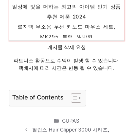
추천 제품 2024
로지텍 무소음 무선 키보드 마우스 세트,
MK295, 블랙, 일반형
당신만의 독특한 스타일링 인기 상품 추천 제
게시물 삭제 요청
품 2024
VANKYO Leisure 200 빔프로젝터 초소형
파트너스 활동으로 수익이 발생 할 수 있습니다.
택배사에 따라 시간은 변동 될 수 있습니다.
미니빔 1080P 지원 품질보증 1년
다가오는 여름, 시원하게! 인기 상품 추천 제
품 2024
Table of Contents
삼성전자 그랑데 드럼 세탁기
WF19T6000KW 19kg 방문설치, 화이트
Categories
CUPAS
센스있는 선물, 지금 만나보세요! 인기 상품
필립스 Hair Clipper 3000 시리즈,
추천 제품 2024