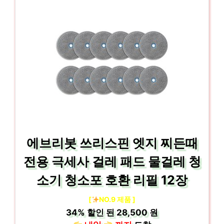
에브리봇 쓰리스핀 엣지 찌든때
전용 극세사 걸레 패드 물걸레 청
소기 청소포 호환 리필 12장
[
NO.9 제품 ]
34%
할인 된
28,500 원