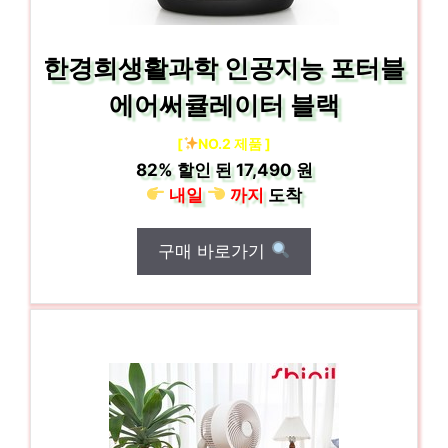
한경희생활과학 인공지능 포터블
에어써큘레이터 블랙
[
NO.2 제품 ]
82%
할인 된
17,490 원
내일
까지
도착
구매 바로가기