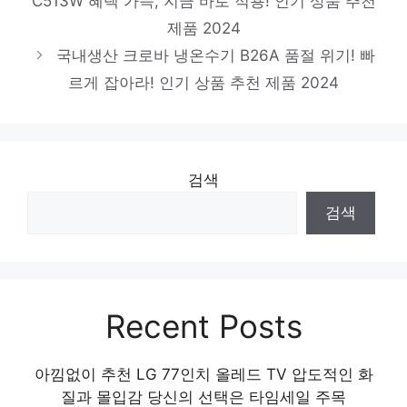
C513W 혜택 가득, 지금 바로 적용! 인기 상품 추천
품 2024
제품 2024
로랜텍 림피오 휴대폰 케이스
국내생산 크로바 냉온수기 B26A 품절 위기! 빠
편안함을 찾는 당신을 위해 인기 상품 추천
르게 잡아라! 인기 상품 추천 제품 2024
제품 2024
듀플렉스 LED 전기 모기퇴치기, DP-12IK
놓칠 수 없는 이번 특가! 인기 상품 추천 제품
검색
2024
검색
Recent Posts
아낌없이 추천 LG 77인치 올레드 TV 압도적인 화
질과 몰입감 당신의 선택은 타임세일 주목