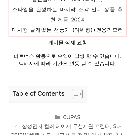
스타일을 완성하는 마지막 조각 인기 상품 추
천 제품 2024
터치형 날개없는 선풍기 (타워형)+전용리모컨
포함, 없음, 단일옵션
게시물 삭제 요청
지금 바로 가져가세요! 인기 상품 추천 제품
2024
파트너스 활동으로 수익이 발생 할 수 있습니다.
택배사에 따라 시간은 변동 될 수 있습니다.
유토렉스 가정용 칫솔 살균기 UTC-56AW,
화이트
기분 좋아지는, 당신만의 제품 인기 상품 추
Table of Contents
천 제품 2024
소닉기어 NEW 에어폰3 블루투스헤드폰,
BLACK
Categories
CUPAS
당신만의 특별한 아이템! 인기 상품 추천 제
삼성전자 컬러 레이저 무선지원 프린터, SL-