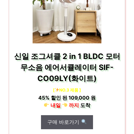
신일 조그셔클 2 in 1 BLDC 모터
무소음 에어서큘레이터 SIF-
CO09LY(화이트)
[
NO.3 제품 ]
45%
할인 된
109,000 원
내일
까지
도착
구매 바로가기