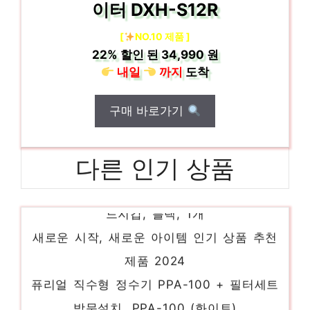
이터 DXH-S12R
[
NO.10 제품 ]
22%
할인 된
34,990 원
내일
까지
도착
구매 바로가기
다른 인기 상품
Apple 정품 아이폰 맥세이프형 파인우븐 카
드지갑, 블랙, 1개
새로운 시작, 새로운 아이템 인기 상품 추천
제품 2024
퓨리얼 직수형 정수기 PPA-100 + 필터세트
방문설치, PPA-100 (화이트)