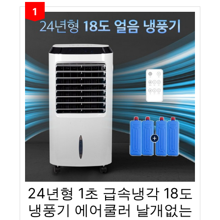
1
24년형 1초 급속냉각 18도
냉풍기 에어쿨러 날개없는