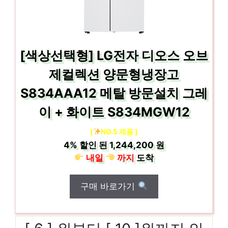
[색상선택형] LG전자 디오스 오브
제컬렉션 양문형냉장고
S834AAA12 메탈 방문설치 그레
이 + 화이트 S834MGW12
[
NO.5 제품 ]
4%
할인 된
1,244,200 원
내일
까지
도착
구매 바로가기