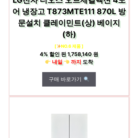
LG전자 디오스 오브제컬렉션 4도
어 냉장고 T873MTE111 870L 방
문설치 클레이민트(상) 베이지
(하)
[
NO.6 제품 ]
4%
할인 된
1,758,140 원
내일
까지
도착
구매 바로가기