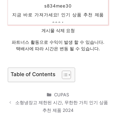
s834mee30
지금 바로 가져가세요! 인기 상품 추천 제품
2024
t873mte312
게시물 삭제 요청
눈부신 스타일, 당신을 위해 인기 상품 추천
파트너스 활동으로 수익이 발생 할 수 있습니다.
제품 2024
택배사에 따라 시간은 변동 될 수 있습니다.
lg 냉장고 4도어 매직스페이스
핫 아이템, 주목해주세요! 인기 상품 추천 제
품 2024
Table of Contents
rf84c906b4w
당신만의 특별한 아이템! 인기 상품 추천 제
Categories
CUPAS
품 2024
소형냉장고 제한된 시간, 무한한 가치 인기 상품
소형세탁기6kg
추천 제품 2024