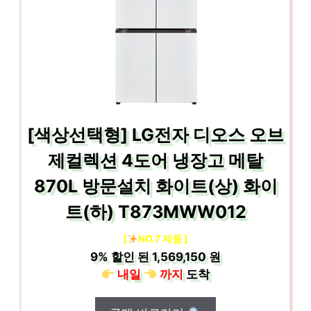
[색상선택형] LG전자 디오스 오브
제컬렉션 4도어 냉장고 메탈
870L 방문설치 화이트(상) 화이
트(하) T873MWW012
[
NO.7 제품 ]
9%
할인 된
1,569,150 원
내일
까지
도착