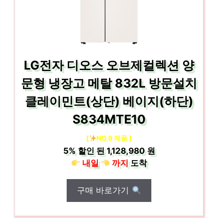
LG전자 디오스 오브제컬렉션 양
문형 냉장고 메탈 832L 방문설치
클레이민트(상단) 베이지(하단)
S834MTE10
[
NO.9 제품 ]
5%
할인 된
1,128,980 원
내일
까지
도착
구매 바로가기