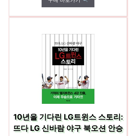
10년을 기다린 LG트윈스 스토리:
뜨다 LG 신바람 야구 북오션 안승