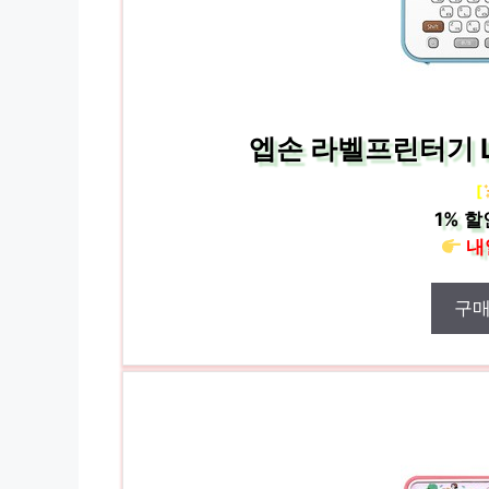
엡손 라벨프린터기 L
[
1%
할
내
구