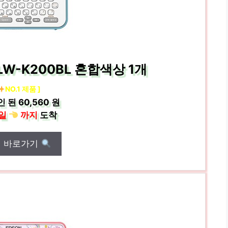
W-K200BL 혼합색상 1개
NO.1 제품 ]
인 된
60,560 원
일
까지
도착
매 바로가기