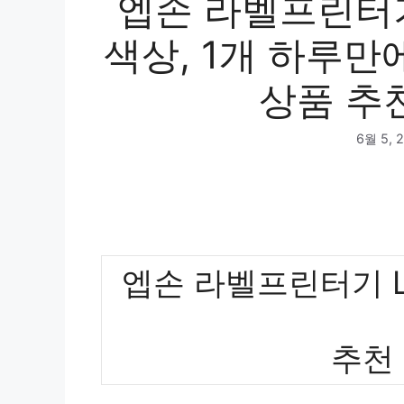
엡손 라벨프린터기 
색상, 1개 하루만
상품 추천
6월 5, 
엡손 라벨프린터기 LW
추천