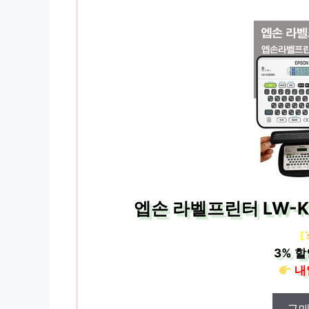
엡손 라벨프린터 LW-K
[
3%
할
내