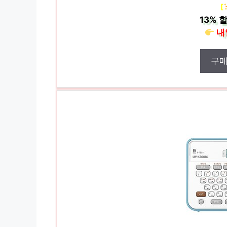
[
13%
할
내
구