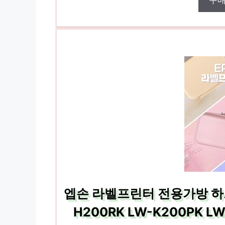
구
엡손 라벨프린터 전용가방 하드
H200RK LW-K200PK 