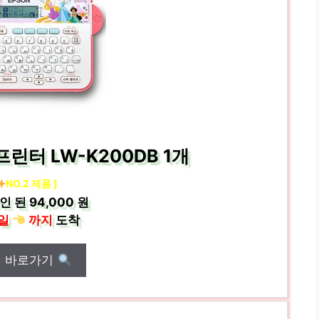
린터 LW-K200DB 1개
NO.2 제품 ]
인 된
94,000 원
일
까지
도착
매 바로가기