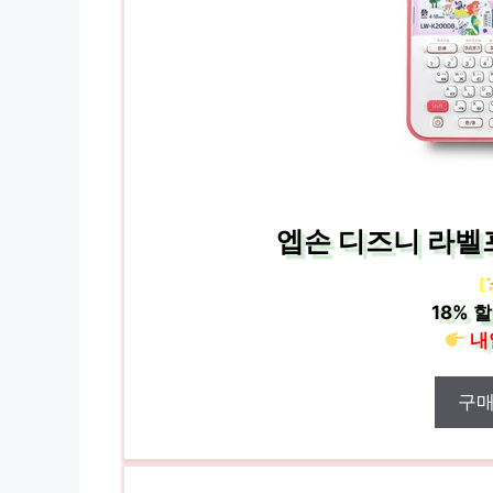
엡손 디즈니 라벨프
[
18%
할
내
구