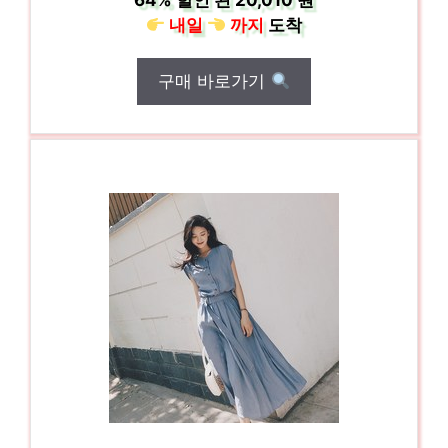
64%
할인 된
20,010 원
내일
까지
도착
구매 바로가기