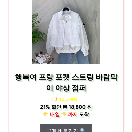
행복여 프랑 포켓 스트링 바람막
이 야상 점퍼
[
NO.5 제품 ]
21%
할인 된
18,800 원
내일
까지
도착
구매 바로가기