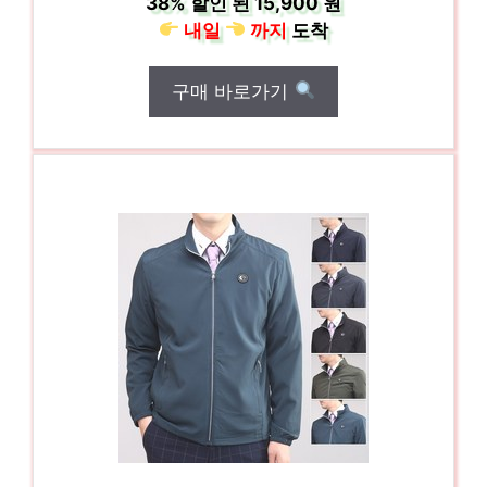
38%
할인 된
15,900 원
내일
까지
도착
구매 바로가기