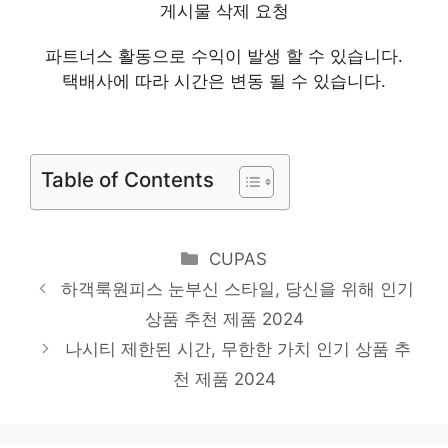
스퀘어넥원피스
게시물 삭제 요청
일상에 반짝임을 추가하세요 인기 상품 추천
파트너스 활동으로 수익이 발생 할 수 있습니다.
제품 2024
택배사에 따라 시간은 변동 될 수 있습니다.
도호
놓칠 수 없는 이번 특가! 인기 상품 추천 제품
2024
Table of Contents
반팔원피스
지금 바로 가져가세요! 인기 상품 추천 제품
Categories
CUPAS
2024
하객룩원피스 눈부신 스타일, 당신을 위해 인기
르니앤맥코이
상품 추천 제품 2024
일상에 반짝임을 추가하세요 인기 상품 추천
나시티 제한된 시간, 무한한 가치 인기 상품 추
제품 2024
천 제품 2024