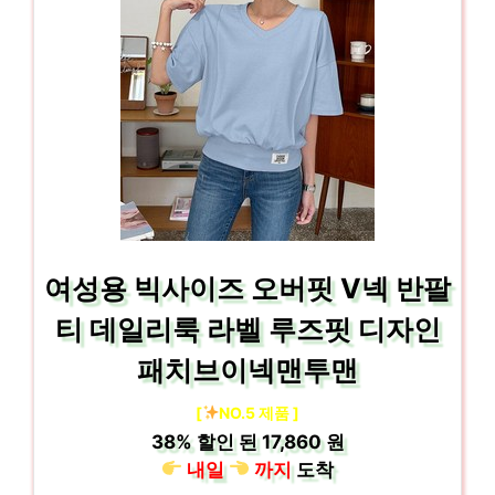
여성용 빅사이즈 오버핏 V넥 반팔
티 데일리룩 라벨 루즈핏 디자인
패치브이넥맨투맨
[
NO.5 제품 ]
38%
할인 된
17,860 원
내일
까지
도착