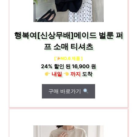
행복여[신상무배]메이드 벌룬 퍼
프 소매 티셔츠
[
NO.6 제품 ]
24%
할인 된
16,900 원
내일
까지
도착
구매 바로가기