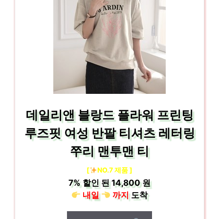
데일리앤 블랑드 플라워 프린팅
루즈핏 여성 반팔 티셔츠 레터링
쭈리 맨투맨 티
[
NO.7 제품 ]
7%
할인 된
14,800 원
내일
까지
도착