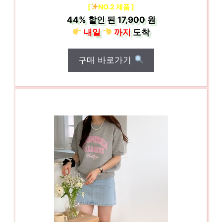
[
NO.2 제품 ]
44%
할인 된
17,900 원
내일
까지
도착
구매 바로가기