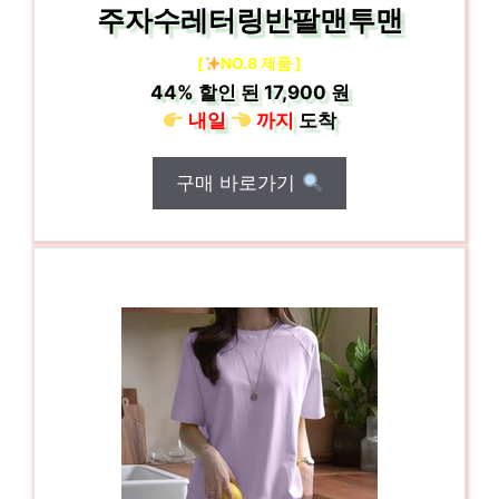
주자수레터링반팔맨투맨
[
NO.8 제품 ]
44%
할인 된
17,900 원
내일
까지
도착
구매 바로가기