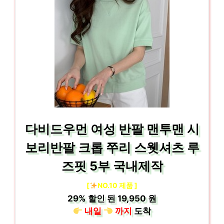
다비드우먼 여성 반팔 맨투맨 시
보리반팔 크롭 쭈리 스웻셔츠 루
즈핏 5부 국내제작
[
NO.10 제품 ]
29%
할인 된
19,950 원
내일
까지
도착