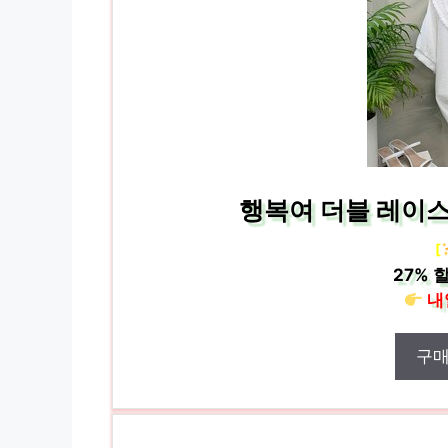
행복여 더블 레이스
[
27%
할
내
구