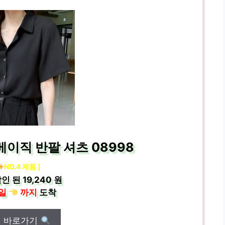
이직 반팔 셔츠 08998
NO.4 제품 ]
인 된
19,240 원
일
까지
도착
매 바로가기