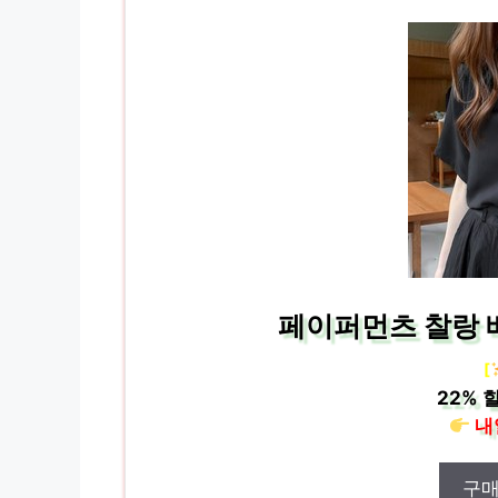
페이퍼먼츠 찰랑 베
[
22%
할
내
구