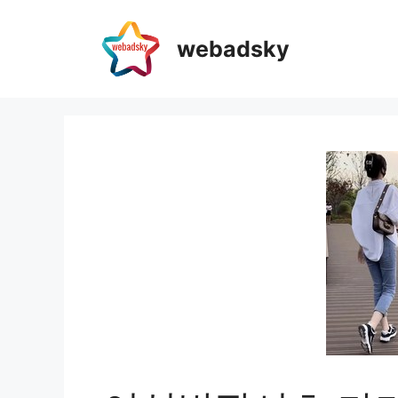
webadsky