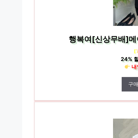
행복여[신상무배]메
[
24%
할
내
구