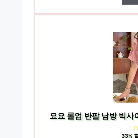
요요 롤업 반팔 남방 빅
[
33%
할