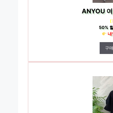
ANYOU 
[
50%
할
내
구