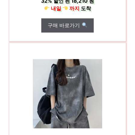
32%
할인 된
18,210 원
내일
까지
도착
구매 바로가기