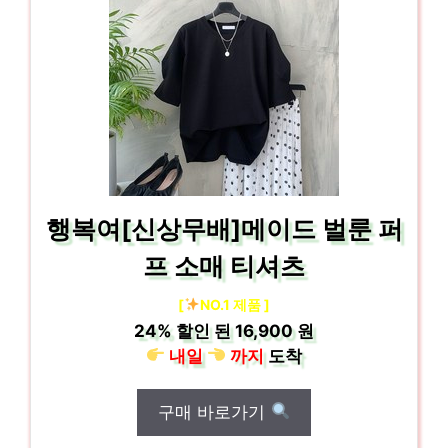
행복여[신상무배]메이드 벌룬 퍼
프 소매 티셔츠
[
NO.1 제품 ]
24%
할인 된
16,900 원
내일
까지
도착
구매 바로가기