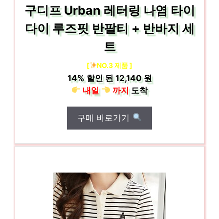
구디프 Urban 레터링 나염 타이
다이 루즈핏 반팔티 + 반바지 세
트
[
NO.3 제품 ]
14%
할인 된
12,140 원
내일
까지
도착
구매 바로가기