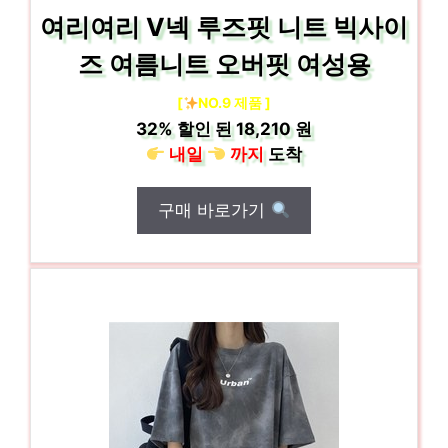
여리여리 V넥 루즈핏 니트 빅사이
즈 여름니트 오버핏 여성용
[
NO.9 제품 ]
32%
할인 된
18,210 원
내일
까지
도착
구매 바로가기