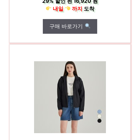
29%
할인 된
16,920 원
내일
까지
도착
구매 바로가기