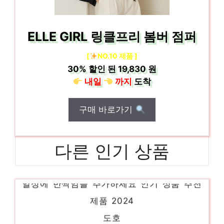
ELLE GIRL 링클프리 봄버 점퍼
[
NO.10 제품 ]
30%
할인 된
19,830 원
내일
까지
도착
구매 바로가기
다른 인기 상품
스퀘어넥원피스
일상에 반짝임을 추가하세요 인기 상품 추천
제품 2024
도호