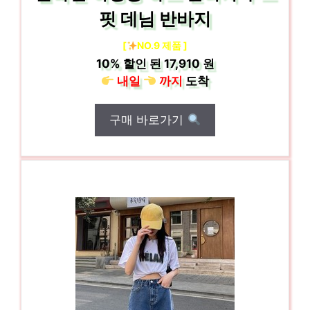
핏 데님 반바지
[
NO.9 제품 ]
10%
할인 된
17,910 원
내일
까지
도착
구매 바로가기