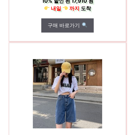
10%
할인 된
17,910 원
내일
까지
도착
구매 바로가기