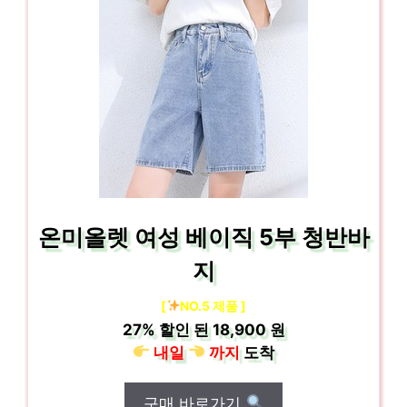
온미올렛 여성 베이직 5부 청반바
지
[
NO.5 제품 ]
27%
할인 된
18,900 원
내일
까지
도착
구매 바로가기