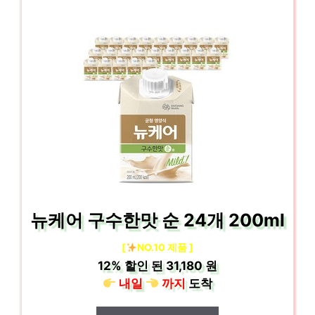
뉴케어 구수한맛 순 24개 200ml
[
NO.10 제품 ]
12%
할인 된
31,180 원
내일
까지
도착