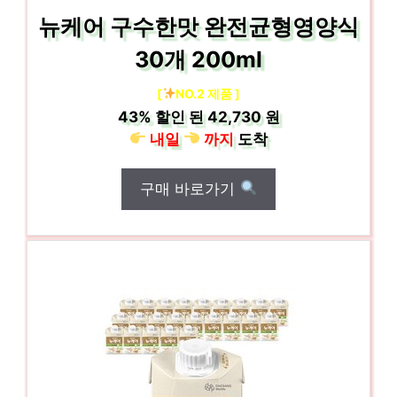
뉴케어 구수한맛 완전균형영양식
30개 200ml
[
NO.2 제품 ]
43%
할인 된
42,730 원
내일
까지
도착
구매 바로가기