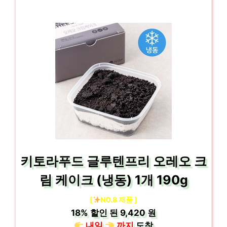
키토라푸드 글루텐프리 오레오 크
림 케이크 (냉동) 1개 190g
[
NO.8 제품 ]
18%
할인 된
9,420 원
내일
까지
도착