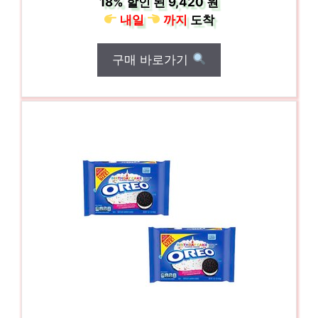
18%
할인 된
9,420 원
내일
까지
도착
구매 바로가기