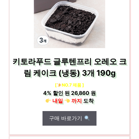
키토라푸드 글루텐프리 오레오 크
림 케이크 (냉동) 3개 190g
[
NO.7 제품 ]
4%
할인 된
26,860 원
내일
까지
도착
구매 바로가기