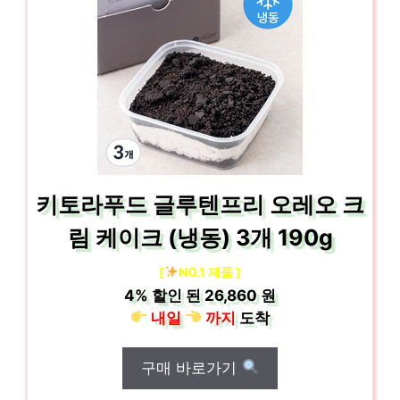
키토라푸드 글루텐프리 오레오 크
림 케이크 (냉동) 3개 190g
[
NO.1 제품 ]
4%
할인 된
26,860 원
내일
까지
도착
구매 바로가기