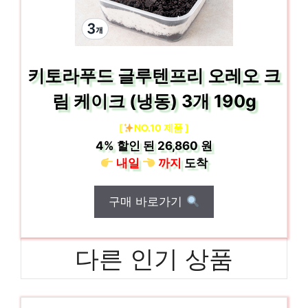
키토라푸드 글루텐프리 오레오 크
림 케이크 (냉동) 3개 190g
[
NO.10 제품 ]
4%
할인 된
26,860 원
내일
까지
도착
구매 바로가기
다른 인기 상품
해외BOSEQC세대 일상에 빛을 더하는 최고