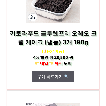
키토라푸드 글루텐프리 오레오 크
림 케이크 (냉동) 3개 190g
[
NO.4 제품 ]
4%
할인 된
26,860 원
내일
까지
도착
구매 바로가기