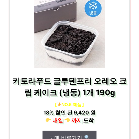
키토라푸드 글루텐프리 오레오 크
림 케이크 (냉동) 1개 190g
[
NO.5 제품 ]
18%
할인 된
9,420 원
내일
까지
도착
구매 바로가기