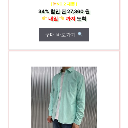
[
NO.2 제품 ]
34%
할인 된
27,360 원
내일
까지
도착
구매 바로가기