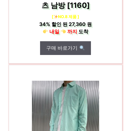
츠 남방 [1160]
[
NO.8 제품 ]
34%
할인 된
27,360 원
내일
까지
도착
구매 바로가기