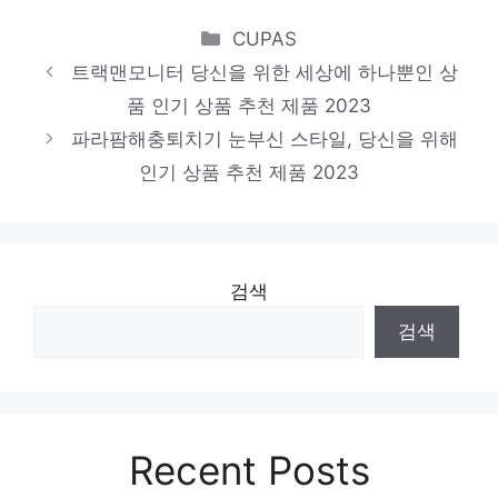
“많이 못 벌어” 미미, ‘예능괴물’의 물오른
Categories
CUPAS
트랙맨모니터 당신을 위한 세상에 하나뿐인 상
입담..수익→입술 필러 고백까…
품 인기 상품 추천 제품 2023
파라팜해충퇴치기 눈부신 스타일, 당신을 위해
인기 상품 추천 제품 2023
검색
검색
Recent Posts