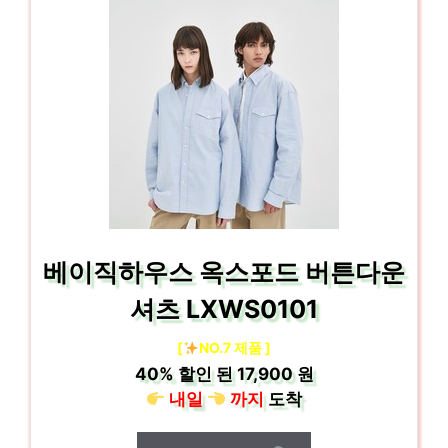
베이직하우스 옥스포드 버튼다운
셔츠 LXWS0101
[
NO.7 제품 ]
40%
할인 된
17,900 원
내일
까지
도착