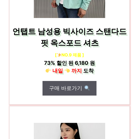
언탭트 남성용 빅사이즈 스탠다드
핏 옥스포드 셔츠
[
NO.9 제품 ]
73%
할인 된
6,180 원
내일
까지
도착
구매 바로가기