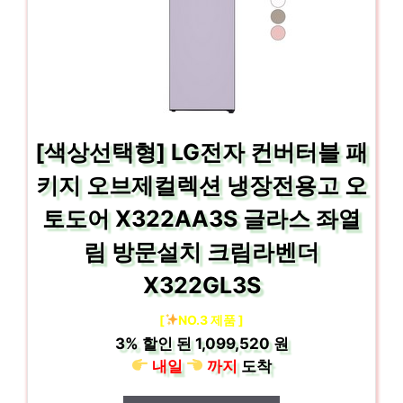
[색상선택형] LG전자 컨버터블 패
키지 오브제컬렉션 냉장전용고 오
토도어 X322AA3S 글라스 좌열
림 방문설치 크림라벤더
X322GL3S
[
NO.3 제품 ]
3%
할인 된
1,099,520 원
내일
까지
도착