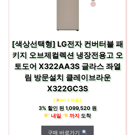
[색상선택형] LG전자 컨버터블 패
키지 오브제컬렉션 냉장전용고 오
토도어 X322AA3S 글라스 좌열
림 방문설치 클레이브라운
X322GC3S
[
NO.5 제품 ]
3%
할인 된
1,099,520 원
내일
까지
도착
구매 바로가기