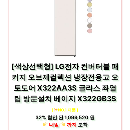
[색상선택형] LG전자 컨버터블 패
키지 오브제컬렉션 냉장전용고 오
토도어 X322AA3S 글라스 좌열
림 방문설치 베이지 X322GB3S
[
NO.1 제품 ]
32%
할인 된
1,099,520 원
내일
까지
도착