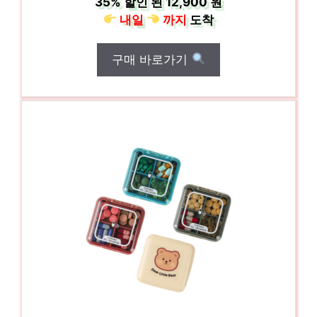
35%
할인 된
12,900 원
내일
까지
도착
구매 바로가기