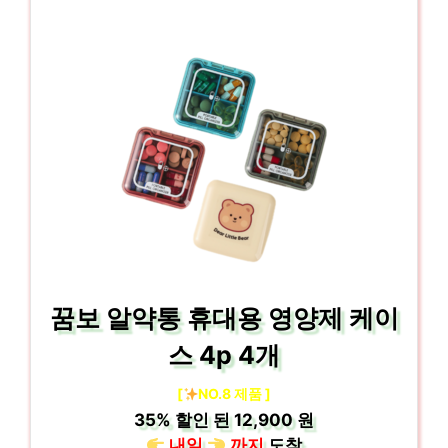
꿈보 알약통 휴대용 영양제 케이
스 4p 4개
[
NO.8 제품 ]
35%
할인 된
12,900 원
내일
까지
도착