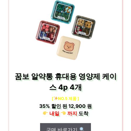
꿈보 알약통 휴대용 영양제 케이
스 4p 4개
[
NO.5 제품 ]
35%
할인 된
12,900 원
내일
까지
도착
구매 바로가기