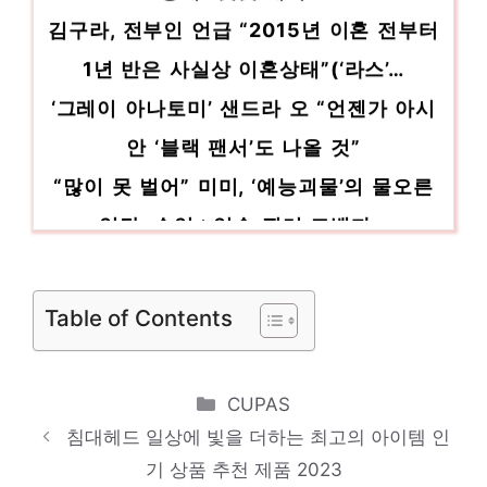
김구라, 전부인 언급 “2015년 이혼 전부터
1년 반은 사실상 이혼상태”(‘라스’…
‘그레이 아나토미’ 샌드라 오 “언젠가 아시
안 ‘블랙 팬서’도 나올 것”
“많이 못 벌어” 미미, ‘예능괴물’의 물오른
입담..수익→입술 필러 고백까…
‘라디오스타’ 오마이걸 미미, 성형 고
백?…”입술만 살짝”
Table of Contents
‘라스’ 미미, 입술 필러 고백 “조금씩 넣어
모양 다듬었다”[Oh!쎈 리뷰]
Categories
CUPAS
“살 지분 너무 많아”..백지영→권은비, 워터
침대헤드 일상에 빛을 더하는 최고의 아이템 인
밤 여신들의 섹시 의상 [Oh!쎈 이…
기 상품 추천 제품 2023