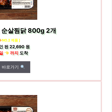
순살찜닭 800g 2개
NO.2 제품 ]
인 된
22,690 원
일
까지
도착
매 바로가기