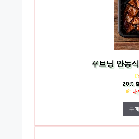
꾸브닝 안동식 
[
20%
할
내
구