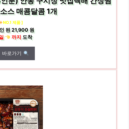
4인분) 안동 구시장 맛집택배 간장찜
소스 매콤달콤 1개
NO.1 제품 ]
인 된
21,900 원
일
까지
도착
매 바로가기