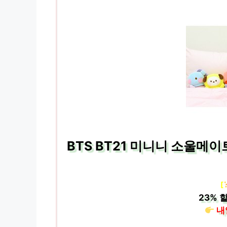
BTS BT21 미니니 소울메이
[
23%
할
내