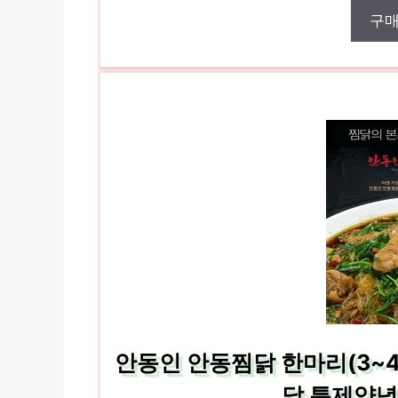
구
안동인 안동찜닭 한마리(3~
닭 특제양념