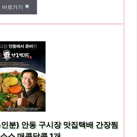
매 바로가기
4인분) 안동 구시장 맛집택배 간장찜
소스 매콤달콤 1개