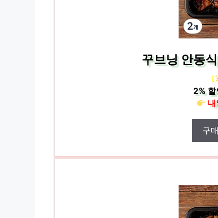
꾸브닝 안동식 
[
2%
할
내
구