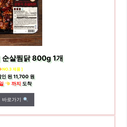
순살찜닭 800g 1개
NO.3 제품 ]
인 된
11,700 원
일
까지
도착
매 바로가기