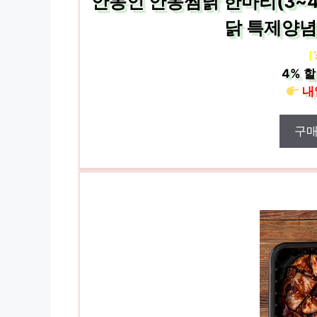
안동인 안동찜닭 한마리(3~
닭 특제양념
[
4%
할
내
구