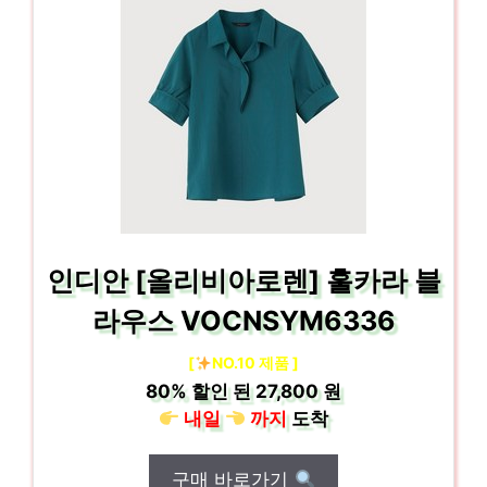
인디안 [올리비아로렌] 훌카라 블
라우스 VOCNSYM6336
[
NO.10 제품 ]
80%
할인 된
27,800 원
내일
까지
도착
구매 바로가기