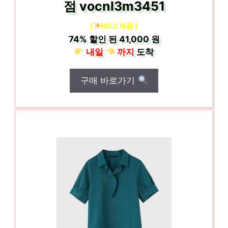
점 vocnl3m3451
[
NO.2 제품 ]
74%
할인 된
41,000 원
내일
까지
도착
구매 바로가기