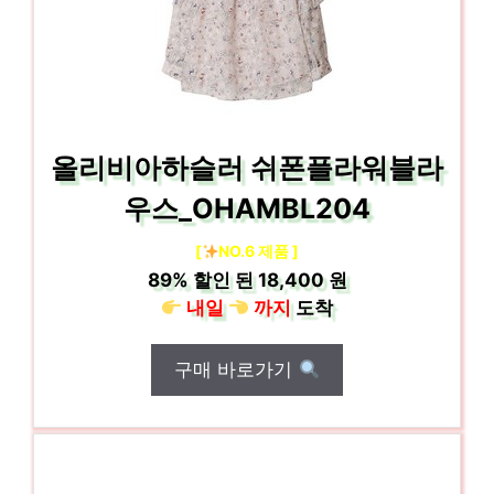
올리비아하슬러 쉬폰플라워블라
우스_OHAMBL204
[
NO.6 제품 ]
89%
할인 된
18,400 원
내일
까지
도착
구매 바로가기