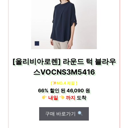
[올리비아로렌] 라운드 턱 블라우
스VOCNS3M5416
[
NO.4 제품 ]
66%
할인 된
46,090 원
내일
까지
도착
구매 바로가기