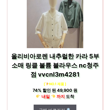
올리비아로렌 내추럴한 카라 5부
소매 링클 볼륨 블라우스 nc청주
점 vvcnl3m4281
[
NO.1 제품 ]
74%
할인 된
49,900 원
내일
까지
도착