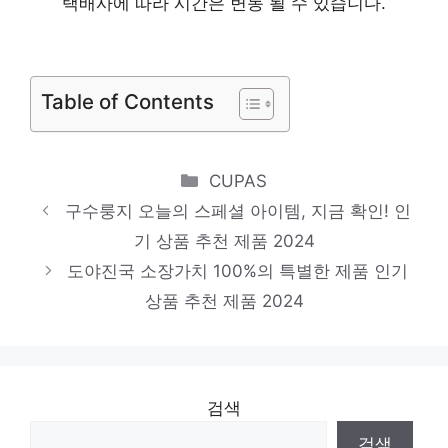
택배사에 따라 시간은 변동 될 수 있습니다.
이혜정영양밥
멋진 변화, 당신의 손안에 인기 상품 추천 제
품 2024
Table of Contents
기픈갈비탕
기분 좋아지는, 당신만의 제품 인기 상품 추
Categories
CUPAS
천 제품 2024
구수룽지 오늘의 스페셜 아이템, 지금 확인! 인
장순필육개장
기 상품 추천 제품 2024
새로운 시작, 새로운 아이템 인기 상품 추천
도야진국 소장가치 100%의 특별한 제품 인기
제품 2024
상품 추천 제품 2024
검색
검색