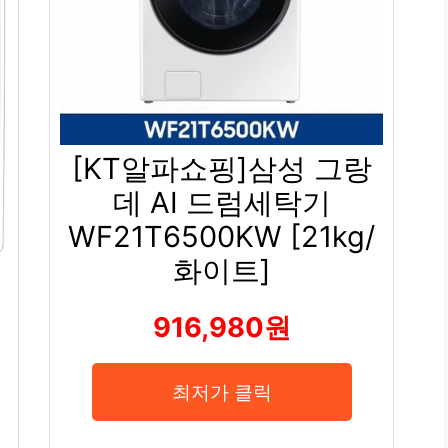
[KT알파쇼핑]삼성 그랑
데 AI 드럼세탁기
WF21T6500KW [21kg/
화이트]
세
916,980원
최저가 클릭