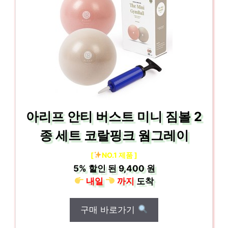
아리프 안티 버스트 미니 짐볼 2
종 세트 코랄핑크 웜그레이
[
NO.1 제품 ]
5%
할인 된
9,400 원
내일
까지
도착
구매 바로가기