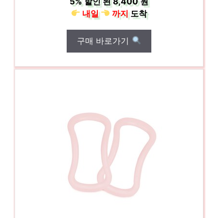
5%
할인 된
8,400 원
내일
까지
도착
구매 바로가기