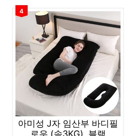
4
아미성 J자 임산부 바디필
로우 (솜3KG), 블랙