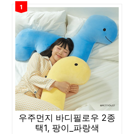
1
우주먼지 바디필로우 2종
택1, 팡이_파랑색