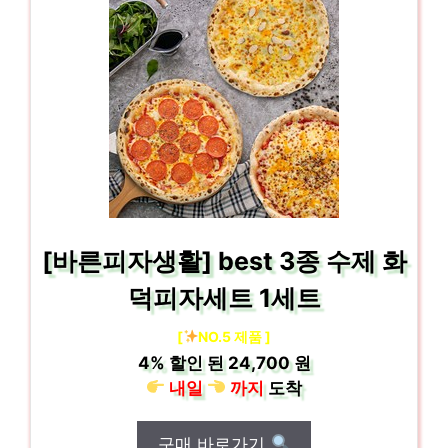
[바른피자생활] best 3종 수제 화
덕피자세트 1세트
[
NO.5 제품 ]
4%
할인 된
24,700 원
내일
까지
도착
구매 바로가기