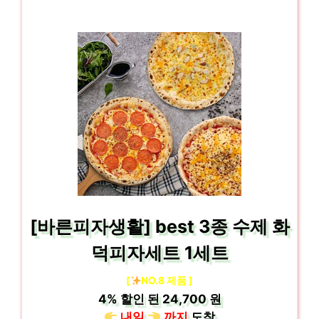
[바른피자생활] best 3종 수제 화
덕피자세트 1세트
[
NO.8 제품 ]
4%
할인 된
24,700 원
내일
까지
도착