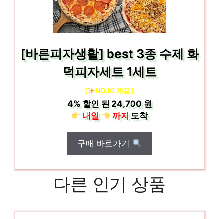
[바른피자생활] best 3종 수제 화
덕피자세트 1세트
[
NO.10 제품 ]
4%
할인 된
24,700 원
내일
까지
도착
구매 바로가기
다른 인기 상품
포켓도시락
다가오는 여름, 시원하게! 인기 상품 추천 제