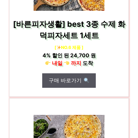
[바른피자생활] best 3종 수제 화
덕피자세트 1세트
[
NO.6 제품 ]
4%
할인 된
24,700 원
내일
까지
도착
구매 바로가기