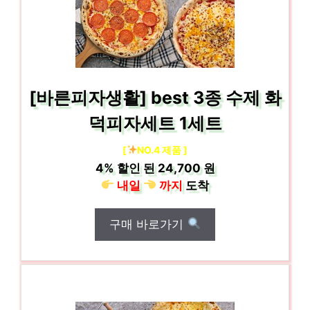
[바른피자생활] best 3종 수제 화
덕피자세트 1세트
[
NO.4 제품 ]
4%
할인 된
24,700 원
내일
까지
도착
구매 바로가기