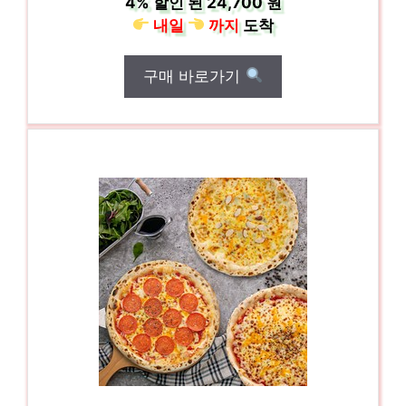
4%
할인 된
24,700 원
내일
까지
도착
구매 바로가기