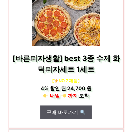
[바른피자생활] best 3종 수제 화
덕피자세트 1세트
[
NO.7 제품 ]
4%
할인 된
24,700 원
내일
까지
도착
구매 바로가기