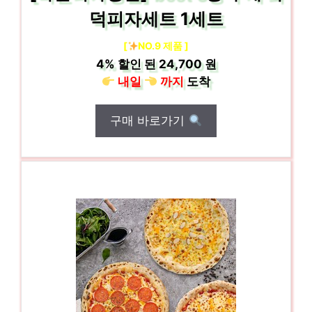
덕피자세트 1세트
[
NO.9 제품 ]
4%
할인 된
24,700 원
내일
까지
도착
구매 바로가기