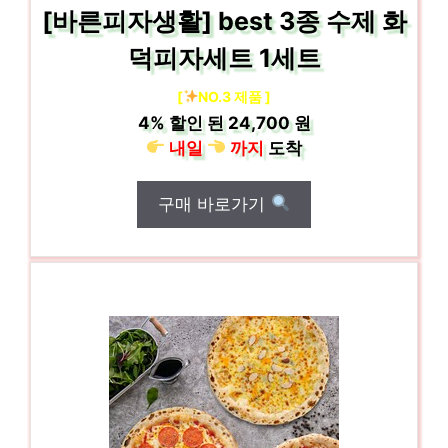
[바른피자생활] best 3종 수제 화
덕피자세트 1세트
[
NO.3 제품 ]
4%
할인 된
24,700 원
내일
까지
도착
구매 바로가기