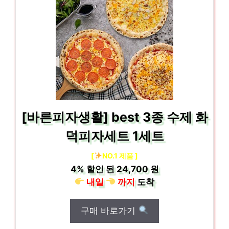
[바른피자생활] best 3종 수제 화
덕피자세트 1세트
[
NO.1 제품 ]
4%
할인 된
24,700 원
내일
까지
도착
구매 바로가기