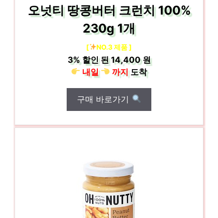
오넛티 땅콩버터 크런치 100%
230g 1개
[
NO.3 제품 ]
3%
할인 된
14,400 원
내일
까지
도착
구매 바로가기