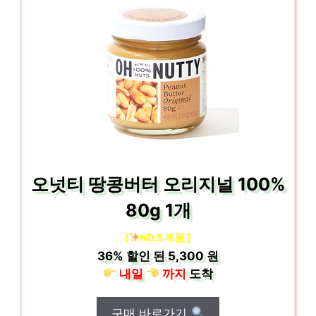
오넛티 땅콩버터 오리지널 100%
80g 1개
[
NO.5 제품 ]
36%
할인 된
5,300 원
내일
까지
도착
구매 바로가기