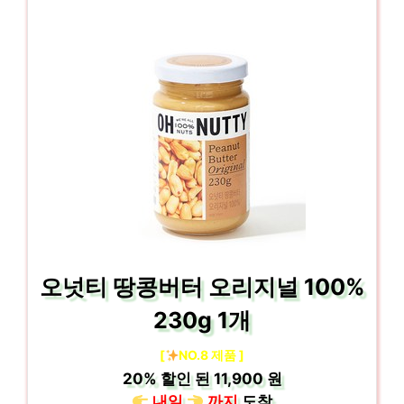
오넛티 땅콩버터 오리지널 100%
230g 1개
[
NO.8 제품 ]
20%
할인 된
11,900 원
내일
까지
도착