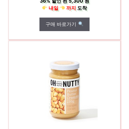
36%
할인 된
5,300 원
내일
까지
도착
구매 바로가기