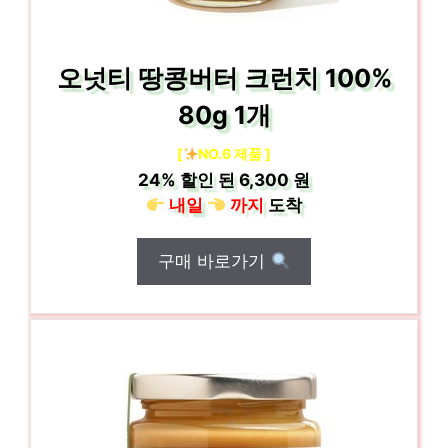
오넛티 땅콩버터 크런치 100%
80g 1개
[
NO.6 제품 ]
24%
할인 된
6,300 원
내일
까지
도착
구매 바로가기