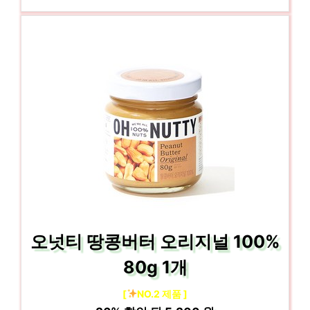
오넛티 땅콩버터 오리지널 100%
80g 1개
[
NO.2 제품 ]