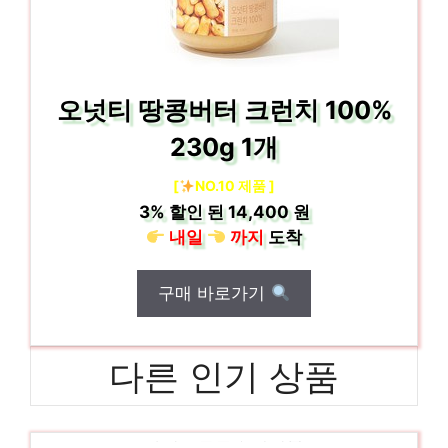
오넛티 땅콩버터 크런치 100%
230g 1개
[
NO.10 제품 ]
3%
할인 된
14,400 원
내일
까지
도착
구매 바로가기
다른 인기 상품
마이노멀블루베리잼