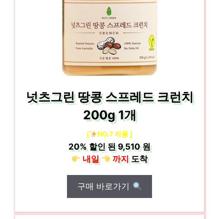
넛츠그린 땅콩 스프레드 크런치
200g 1개
[
NO.7 제품 ]
20%
할인 된
9,510 원
내일
까지
도착
구매 바로가기