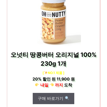
오넛티 땅콩버터 오리지널 100%
230g 1개
[
NO.1 제품 ]
20%
할인 된
11,900 원
내일
까지
도착
구매 바로가기