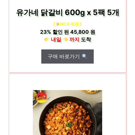
유가네 닭갈비 600g x 5팩 5개
[
NO.6 제품 ]
23%
할인 된
45,800 원
내일
까지
도착
구매 바로가기