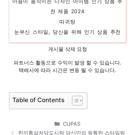
천 제품 2024
따귀탕
눈부신 스타일, 당신을 위해 인기 상품 추천
제품 2024
얌샐러드
게시물 삭제 요청
핫 아이템, 주목해주세요! 인기 상품 추천 제
파트너스 활동으로 수익이 발생 할 수 있습니다.
품 2024
택배사에 따라 시간은 변동 될 수 있습니다.
당뇨도시락
절대 놓치지 말아야 할 기회! 인기 상품 추천
제품 2024
Table of Contents
하누소갈비탕
당신만의 독특한 스타일링 인기 상품 추천 제
Categories
CUPAS
품 2024
한끼통살저당도시락 당신만의 독특한 스타일링