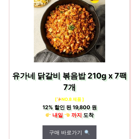
유가네 닭갈비 볶음밥 210g x 7팩
7개
[
NO.8 제품 ]
12%
할인 된
19,800 원
내일
까지
도착
구매 바로가기