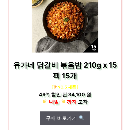
유가네 닭갈비 볶음밥 210g x 15
팩 15개
[
NO.5 제품 ]
49%
할인 된
34,100 원
내일
까지
도착
구매 바로가기