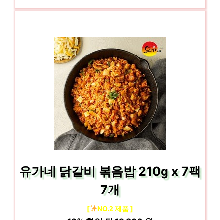
유가네 닭갈비 볶음밥 210g x 7팩
7개
[
NO.2 제품 ]