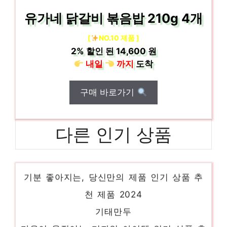
유가네 닭갈비 볶음밥 210g 4개
[
NO.10 제품 ]
2%
할인 된
14,600 원
내일
까지
도착
구매 바로가기
다른 인기 상품
궁중특갈비탕
기분 좋아지는, 당신만의 제품 인기 상품 추
천 제품 2024
기태만두
마음이 움직이는 디자인 아이템 인기 상품 추