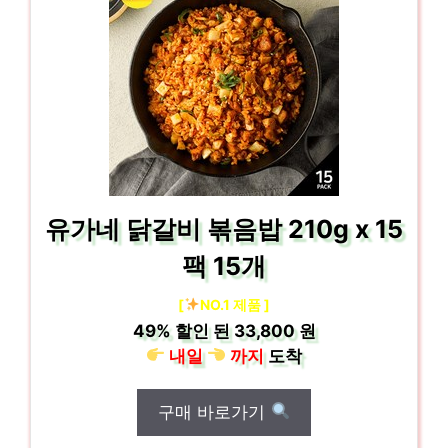
유가네 닭갈비 볶음밥 210g x 15
팩 15개
[
NO.1 제품 ]
49%
할인 된
33,800 원
내일
까지
도착
구매 바로가기