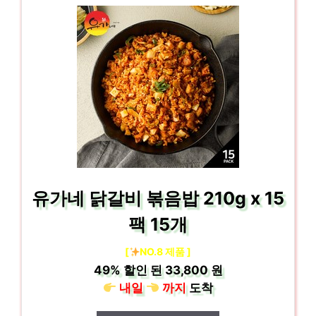
유가네 닭갈비 볶음밥 210g x 15
팩 15개
[
NO.8 제품 ]
49%
할인 된
33,800 원
내일
까지
도착