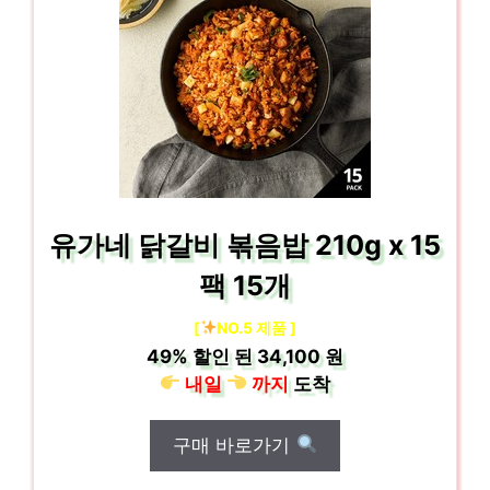
유가네 닭갈비 볶음밥 210g x 15
팩 15개
[
NO.5 제품 ]
49%
할인 된
34,100 원
내일
까지
도착
구매 바로가기