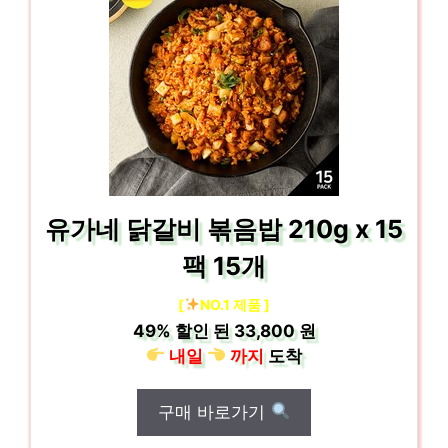
유가네 닭갈비 볶음밥 210g x 15
팩 15개
[
NO.1 제품 ]
49%
할인 된
33,800 원
내일
까지
도착
구매 바로가기