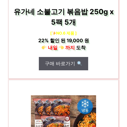
유가네 소불고기 볶음밥 250g x
5팩 5개
[
NO.6 제품 ]
22%
할인 된
19,000 원
내일
까지
도착
구매 바로가기