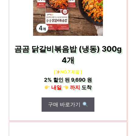
곰곰 닭갈비볶음밥 (냉동) 300g
4개
[
NO.7 제품 ]
2%
할인 된
9,690 원
내일
까지
도착
구매 바로가기