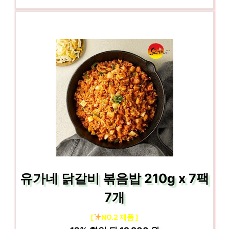
유가네 닭갈비 볶음밥 210g x 7팩
7개
[
NO.2 제품 ]