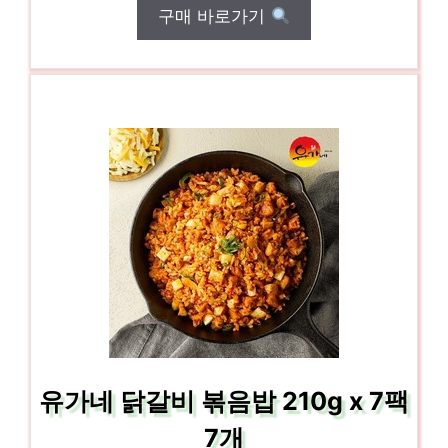
구매 바로가기
유가네 닭갈비 볶음밥 210g x 7팩
7개