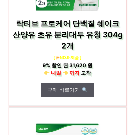
락티브 프로케어 단백질 쉐이크
산양유 초유 분리대두 유청 304g
2개
[
NO.9 제품 ]
9%
할인 된
31,620 원
내일
까지
도착
구매 바로가기