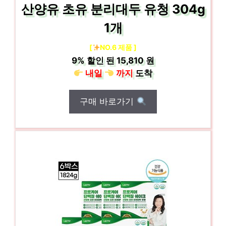
산양유 초유 분리대두 유청 304g
1개
[
NO.6 제품 ]
9%
할인 된
15,810 원
내일
까지
도착
구매 바로가기