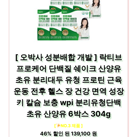
[ 오박사 성분배합 개발 ] 락티브
프로케어 단백질 쉐이크 산양유
초유 분리대두 유청 프로틴 근육
운동 전후 헬스 장 건강 면역 성장
키 칼슘 보충 wpi 분리유청단백
초유 산양유 6박스 304g
[
NO.3 제품 ]
46%
할인 된
139,100 원