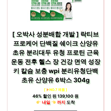
[ 오박사 성분배합 개발 ] 락티브
프로케어 단백질 쉐이크 산양유
초유 분리대두 유청 프로틴 근육
운동 전후 헬스 장 건강 면역 성장
키 칼슘 보충 wpi 분리유청단백
초유 산양유 6박스 304g
[
NO.7 제품 ]
46%
할인 된
139,100 원
내일
까지
도착