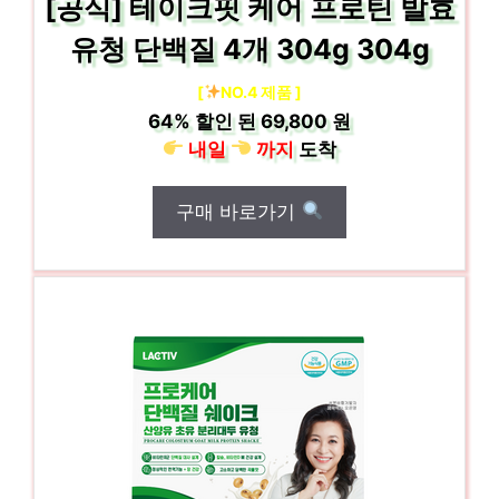
[공식] 테이크핏 케어 프로틴 발효
유청 단백질 4개 304g 304g
[
NO.4 제품 ]
64%
할인 된
69,800 원
내일
까지
도착
구매 바로가기