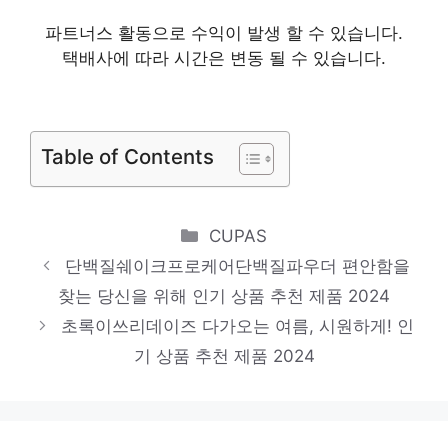
진정한 퀄리티를 느껴보세요! 인기 상품 추천
파트너스 활동으로 수익이 발생 할 수 있습니다.
제품 2024
택배사에 따라 시간은 변동 될 수 있습니다.
120정유유헬스케어뉴트리디데이아르기닌
품절 위기! 빠르게 잡아라! 인기 상품 추천 제
Table of Contents
품 2024
푸응커피
당신의 생활을 바꿔줄 기회 인기 상품 추천
Categories
CUPAS
제품 2024
단백질쉐이크프로케어단백질파우더 편안함을
씬앤헬스락토페린
찾는 당신을 위해 인기 상품 추천 제품 2024
품절 위기! 빠르게 잡아라! 인기 상품 추천 제
초록이쓰리데이즈 다가오는 여름, 시원하게! 인
기 상품 추천 제품 2024
품 2024