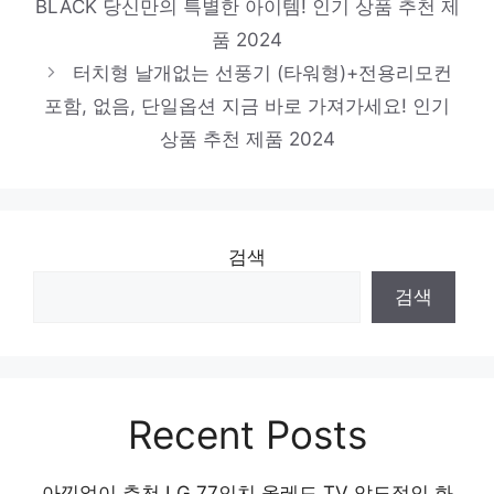
BLACK 당신만의 특별한 아이템! 인기 상품 추천 제
루투스 이어폰, 보라색
품 2024
하루만에 품절될 아이템! 인기 상품 추천 제
터치형 날개없는 선풍기 (타워형)+전용리모컨
품 2024
포함, 없음, 단일옵션 지금 바로 가져가세요! 인기
Apple 애플워치 9 GPS, 41mm, 스타라이트
상품 추천 제품 2024
/ 스타라이트 스포츠 밴드, S/M
멋진 변화, 당신의 손안에 인기 상품 추천 제
품 2024
검색
검색
Recent Posts
아낌없이 추천 LG 77인치 올레드 TV 압도적인 화