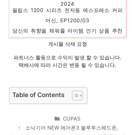
필립스 1200 시리즈 전자동 에스프레소 커피
머신, EP1200/03
당신의 취향을 채워줄 아이템 인기 상품 추천
제품 2024
게시물 삭제 요청
주연테크 FHD LED 100Hz 모니터, 54.6cm,
V22FX(일반)
파트너스 활동으로 수익이 발생 할 수 있습니다.
택배사에 따라 시간은 변동 될 수 있습니다.
당신만을 위한 특별한 세트 인기 상품 추천
제품 2024
삼성전자 갤럭시탭 A9 플러스 태블릿PC, 그
Table of Contents
라파이트, 64GB, Wi-Fi
지금이 당신의 시간입니다! 인기 상품 추천
제품 2024
Categories
CUPAS
Toocki 투키 TWS 무선 LED 5.3 커널형 불
소닉기어 NEW 에어폰3 블루투스헤드폰,