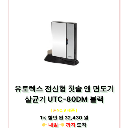
유토렉스 전신형 칫솔 앤 면도기
살균기 UTC-80DM 블랙
[
NO.9 제품 ]
1%
할인 된
32,430 원
내일
까지
도착