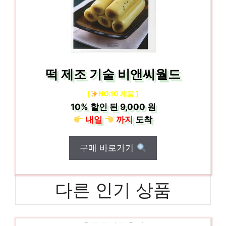
떡 제조 기술 비앤씨월드
[
NO.10 제품 ]
10%
할인 된
9,000 원
내일
까지
도착
구매 바로가기
다른 인기 상품
청춘현미누룽지