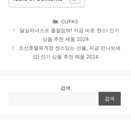
저탄고지도시락
제한된 시간, 무한한 가치 인기 상품 추천 제
Categories
CUPAS
품 2024
달심마녀스프 품절임박! 지금 바로 찬스! 인기
천하일미꿔바로우
상품 추천 제품 2024
조선호텔육개장 센스있는 선물, 지금 만나보세
지금이 아니면 못 사요! 인기 상품 추천 제품
요! 인기 상품 추천 제품 2024
2024
검색
검색