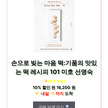
손으로 빚는 마음 떡:기품의 맛있
는 떡 레시피 101 미호 선명숙
[
NO.5 제품 ]
10%
할인 된
16,200 원
내일
까지
도착
구매 바로가기