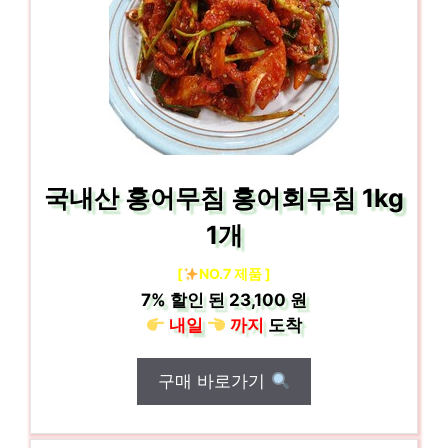
국내산 홍어무침 홍어회무침 1kg
1개
[
NO.7 제품 ]
7%
할인 된
23,100 원
내일
까지
도착
구매 바로가기