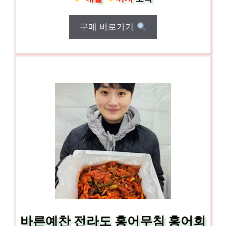
구매 바로가기
바른예찬 전라도 홍어무침 홍어회