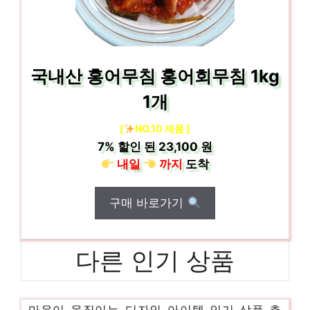
국내산 홍어무침 홍어회무침 1kg
1개
[
NO.10 제품 ]
7%
할인 된
23,100 원
내일
까지
도착
구매 바로가기
다른 인기 상품
노인반찬
마음이 움직이는 디자인 아이템 인기 상품 추