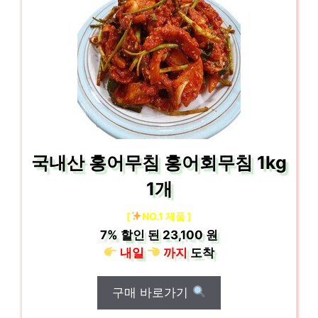
국내산 홍어무침 홍어회무침 1kg
1개
[
NO.1 제품 ]
7%
할인 된
23,100 원
내일
까지
도착
구매 바로가기