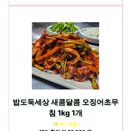
밥도둑세상 새콤달콤 오징어초무
침 1kg 1개
[
NO.2 제품 ]