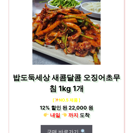
밥도둑세상 새콤달콤 오징어초무
침 1kg 1개
[
NO.5 제품 ]
12%
할인 된
22,000 원
내일
까지
도착
구매 바로가기