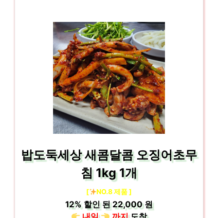
밥도둑세상 새콤달콤 오징어초무
침 1kg 1개
[
NO.8 제품 ]
12%
할인 된
22,000 원
내일
까지
도착