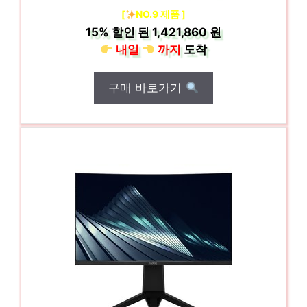
[
NO.9 제품 ]
15%
할인 된
1,421,860 원
내일
까지
도착
구매 바로가기